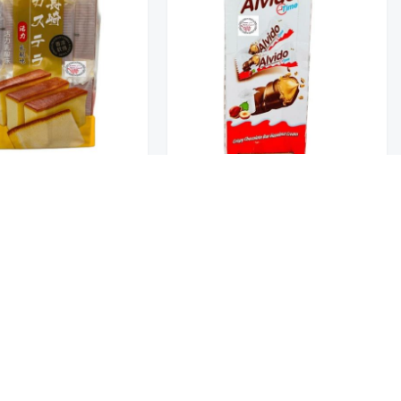
الفيدو تايم بار شوكولاتة بالبندق
36*21.5G
كيك ايجى يابانى بالعسل 30G
تخفيضــــــــــات
15
11.50
حلويات
عروض 9.50 ريال
شوكولاتة متنوعة