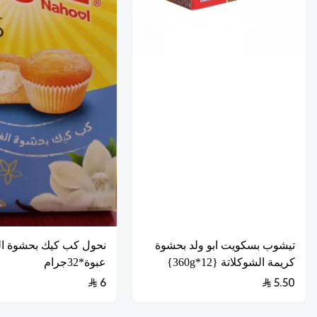
تيشوب بسكويت ابو ولد بحشوة
كريمة الشوكلاتة {12*360g}
عبوة*32جرام
6
5.50