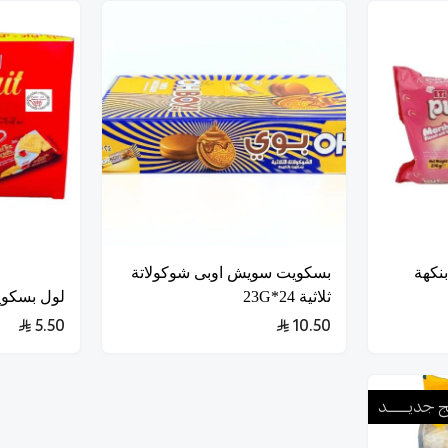
نكهة
بسكويت سويش اوبى شوكولاتة
ثلاثية 24*23G
لول بسكويت
5.50
10.50
ـج جديـــــــد