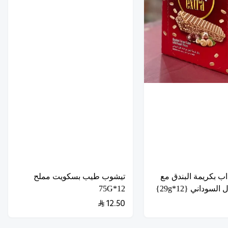
ب بكريمة البندق مع
تيشوب طيب بسكويت مملح
لسوداني {12*29g}
12*75G
12.50