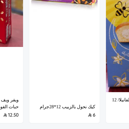
نحول كب كيك بحشوة الفانيلا/ 12
ويفر ويف ا
كيك نحول بالزبيب 12*28جرام
حبات الفول ا
12.50
6