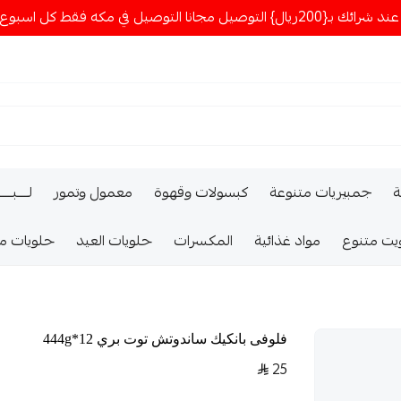
ا التوصيل في مكه فقط كل اسبوع اصناف جديدة
ة
جمبيريات متنوعة
كبسولات وقهوة
معمول وتمور
لــــبـــ
يت متنوع
مواد غذائية
المكسرات
حلويات العيد
حلويات م
فلوفى بانكيك ساندوتش توت بري 12*444g
25