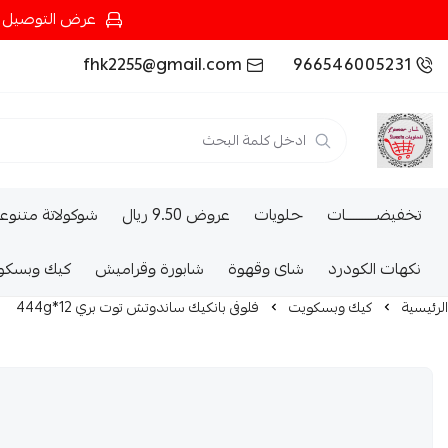
عرض التوصيل عند شرائك بـ{200ريال} التوصيل مجان
fhk2255@gmail.com
966546005231
تخفيضــــــــــات
حلويات
عروض 9.50 ريال
شوكولاتة متنوع
نكهات الكودرد
شاى وقهوة
شابورة وقراميش
كيك وبسكو
الرئيسية
كيك وبسكويت
فلوفى بانكيك ساندوتش توت بري 12*444g