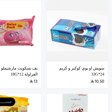
سويش او بوي كوكيز و كريم
بف بسكويت مارشيملو ب
24*33G
الفراولة 12*18G
13
10.50
منتـــــــ