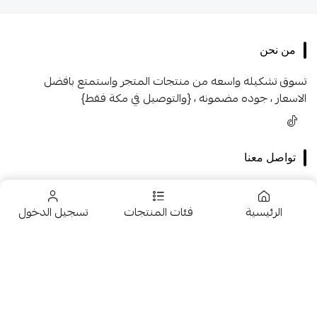
من نحن
تسوق تشكيله واسعه من منتجات المتجر واستمتع بافضل
الاسعار ، جوده مضمونه ، {والتوصيل في مكة فقط}
تواصل معنا
+966546005231
الرئيسية
فئات المنتجات
تسجيل الدخول
+966546005231
966546005231
تخفيضــــــــــات
fhk2255@gmail.com