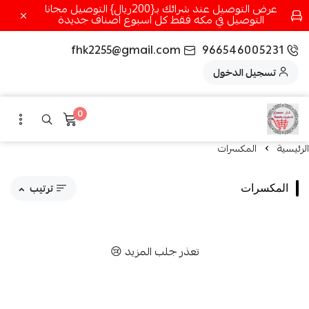
عرض التوصيل عند شرائك بـ{200ريال} التوصيل مجانا
التوصيل في مكه فقط كل اسبوع اصناف جديدة
fhk2255@gmail.com
966546005231
تسجيل الدخول
0
الرئيسية
‏المكسرات
ترتيب
‏المكسرات
مقترحاتنا
تعذر جلب المزيد 😢
الاكثر مبيعاً
الاعلى تقييماً