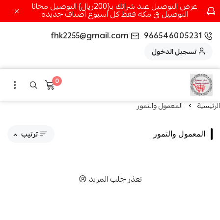
عرض التوصيل عند شرائك بـ{200ريال} التوصيل مجانا
التوصيل في مكه فقط كل اسبوع اصناف جديدة
fhk2255@gmail.com
966546005231
تسجيل الدخول
0
الرئيسية
المعمول والتمور
ترتيب
المعمول والتمور
مقترحاتنا
تعذر جلب المزيد 😢
الاكثر مبيعاً
الاعلى تقييماً