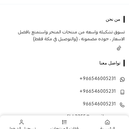
من نحن
تسوق تشكيله واسعه من منتجات المتجر واستمتع بافضل
الاسعار ، جوده مضمونه ، {والتوصيل في مكة فقط}
تواصل معنا
+966546005231
+966546005231
966546005231
fhk2255@gmail.com
الرئيسية
فئات المنتجات
تسجيل الدخول