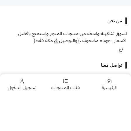
من نحن
تسوق تشكيله واسعه من منتجات المتجر واستمتع بافضل
الاسعار ، جوده مضمونه ، {والتوصيل في مكة فقط}
تواصل معنا
+966546005231
الرئيسية
فئات المنتجات
تسجيل الدخول
+966546005231
966546005231
تخفيضــــــــــات
fhk2255@gmail.com