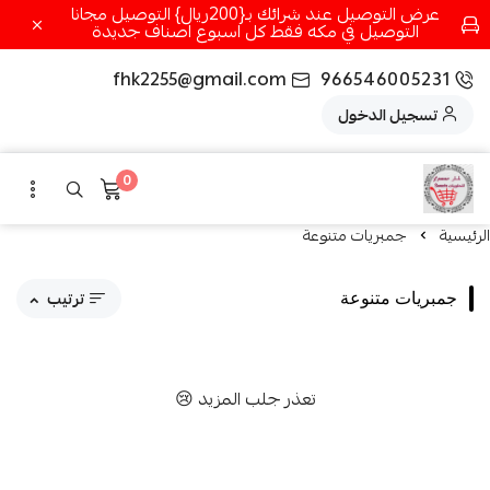
عرض التوصيل عند شرائك بـ{200ريال} التوصيل مجانا
التوصيل في مكه فقط كل اسبوع اصناف جديدة
fhk2255@gmail.com
966546005231
تسجيل الدخول
0
الرئيسية
جمبريات متنوعة
ترتيب
جمبريات متنوعة
مقترحاتنا
تعذر جلب المزيد 😢
الاكثر مبيعاً
الاعلى تقييماً