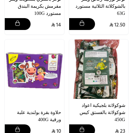
بالشوكلاتة الثلاثية مستورد
مقرمش بكريمة البندق
63G
مستورد 100G
14
12.50
شوكولاتة بلجيكية اعواد
شوكولاتة بالفستق كيس
حلاوة بقرة بولندية علبة
450G
ورقية 400G
10
23