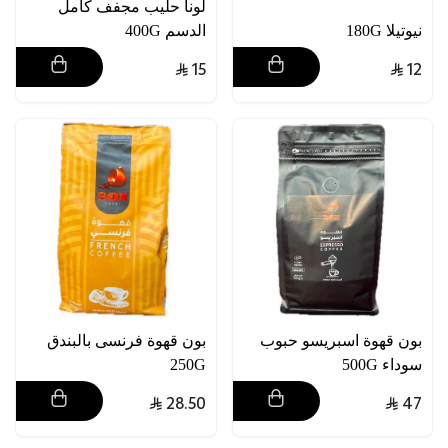
لونا حليب مجفف كامل
نيوتيلا 180G
الدسم 400G
15
12
بون قهوة اسبريسو حبوب
بون قهوة فرنسى بالبندق
سوداء 500G
250G
28.50
47