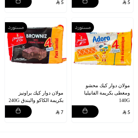
5
5
مستورد
مستورد
مولان دوار كيك محشو
ومغطى بكريمة الفانيليا
مولان دوار كيك براونيز
140G
بكريمة الكاكو والبندق 240G
7
5