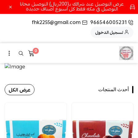
عرض التوصيل عند شرائك بـ{200ريال} التوصيل مجانا
التوصيل في مكه فقط كل اسبوع اصناف جديدة
fhk2255@gmail.com
966546005231
تسجيل الدخول
0
عرض الكل
أحدث المنتجات