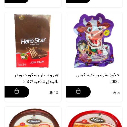
حلاوة بقرة بولندية كيس
هيرو ستار بسكويت ويفر
200G
بالبندق 24حبة*25G
10
5