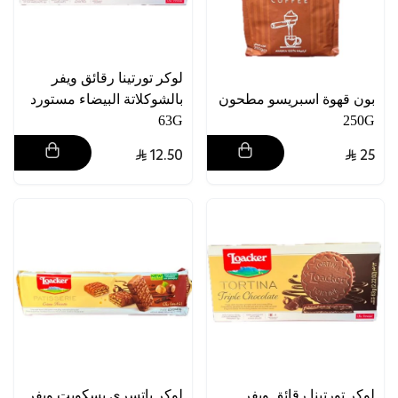
لوكر تورتينا رقائق ويفر
بون قهوة اسبريسو مطحون
بالشوكلاتة البيضاء مستورد
63G
250G
12.50
25
لوكر تورتينا رقائق ويفر
لوكر باتسري بسكويت ويفر