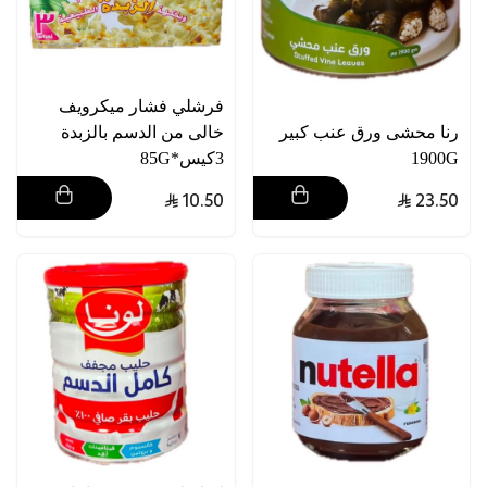
فرشلي فشار ميكرويف
رنا محشى ورق عنب كبير
خالى من الدسم بالزبدة
1900G
3كيس*85G
10.50
23.50