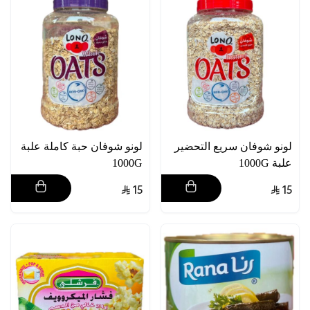
لونو شوفان سريع التحضير
لونو شوفان حبة كاملة علبة
علبة 1000G
1000G
15
15