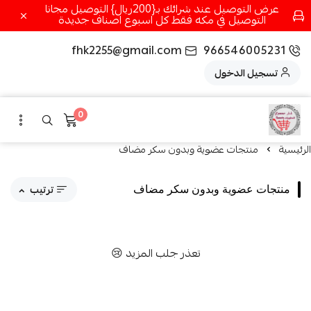
عرض التوصيل عند شرائك بـ{200ريال} التوصيل مجانا
التوصيل في مكه فقط كل اسبوع اصناف جديدة
fhk2255@gmail.com
966546005231
تسجيل الدخول
0
الرئيسية
منتجات عضوية وبدون سكر مضاف
ترتيب
منتجات عضوية وبدون سكر مضاف
مقترحاتنا
تعذر جلب المزيد 😢
الاكثر مبيعاً
الاعلى تقييماً