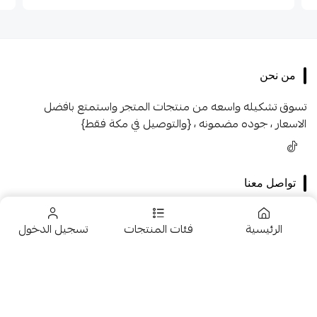
من نحن
تسوق تشكيله واسعه من منتجات المتجر واستمتع بافضل
الاسعار ، جوده مضمونه ، {والتوصيل في مكة فقط}
تواصل معنا
+966546005231
الرئيسية
فئات المنتجات
تسجيل الدخول
+966546005231
966546005231
تخفيضــــــــــات
fhk2255@gmail.com