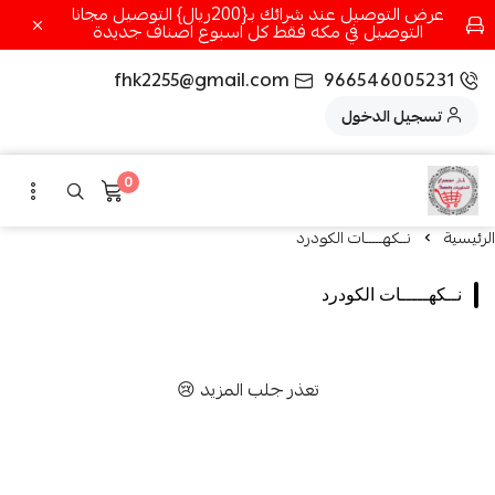
عرض التوصيل عند شرائك بـ{200ريال} التوصيل مجانا
التوصيل في مكه فقط كل اسبوع اصناف جديدة
fhk2255@gmail.com
966546005231
تسجيل الدخول
0
الرئيسية
نــكهـــــات الكودرد
نــكهـــــات الكودرد
تعذر جلب المزيد 😢