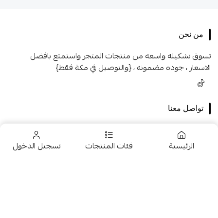
من نحن
تسوق تشكيله واسعه من منتجات المتجر واستمتع بافضل
الاسعار ، جوده مضمونه ، {والتوصيل في مكة فقط}
تواصل معنا
+966546005231
الرئيسية
فئات المنتجات
تسجيل الدخول
+966546005231
966546005231
تخفيضــــــــــات
fhk2255@gmail.com