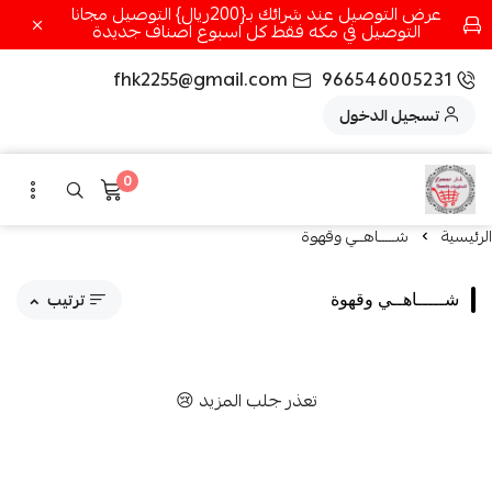
عرض التوصيل عند شرائك بـ{200ريال} التوصيل مجانا
التوصيل في مكه فقط كل اسبوع اصناف جديدة
fhk2255@gmail.com
966546005231
تسجيل الدخول
0
الرئيسية
شـــــاهــي وقهوة
ترتيب
شـــــاهــي وقهوة
مقترحاتنا
تعذر جلب المزيد 😢
الاكثر مبيعاً
الاعلى تقييماً