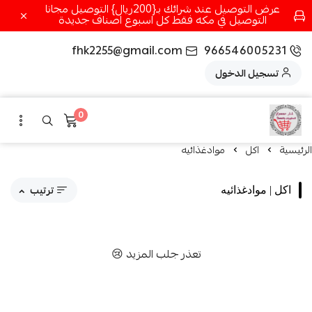
عرض التوصيل عند شرائك بـ{200ريال} التوصيل مجانا
التوصيل في مكه فقط كل اسبوع اصناف جديدة
fhk2255@gmail.com
966546005231
تسجيل الدخول
0
الرئيسية
اكل
موادغذائيه
ترتيب
اكل | موادغذائيه
مقترحاتنا
تعذر جلب المزيد 😢
الاكثر مبيعاً
الاعلى تقييماً