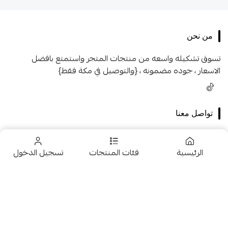
من نحن
تسوق تشكيله واسعه من منتجات المتجر واستمتع بافضل
الاسعار ، جوده مضمونه ، {والتوصيل في مكة فقط}
تواصل معنا
+966546005231
الرئيسية
فئات المنتجات
تسجيل الدخول
+966546005231
966546005231
تخفيضــــــــــات
fhk2255@gmail.com