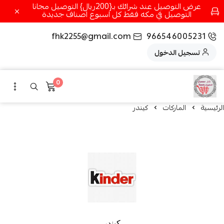
عرض التوصيل عند شرائك بـ{200ريال} التوصيل مجانا
التوصيل في مكه فقط كل اسبوع اصناف جديدة
fhk2255@gmail.com
966546005231
تسجيل الدخول
0
الرئيسية
الماركات
كيندر
كيندر