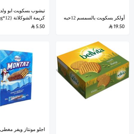
تيشوب بسكويت ابو ولد
أولكر بسكويت بالسمسم 12حبه
كريمة الشوكلاتة {12*360g}
5.50
19.50
اجلو مونتاز ويفر مغطى