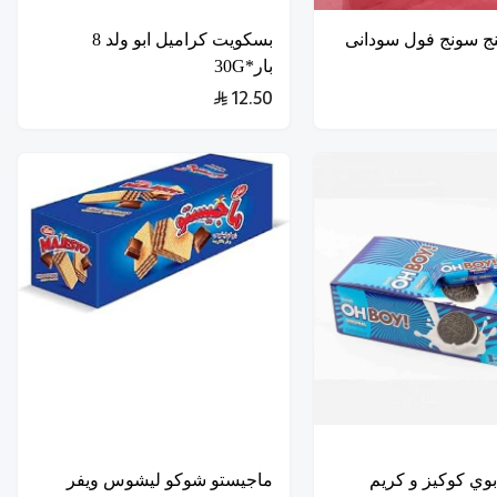
ج سونج فول سودانى
بسكويت كراميل ابو ولد 8
بار*30G
12.50
وي كوكيز و كريم
ماجيستو شوكو ليشوس ويفر