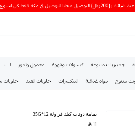
ا التوصيل في مكه فقط كل اسبوع اصناف جديدة
ة
جمبيريات متنوعة
كبسولات وقهوة
معمول وتمور
لــــبـــ
يت متنوع
مواد غذائية
المكسرات
حلويات العيد
حلويات م
يمامة دونات كيك فراولة 12*35G
11