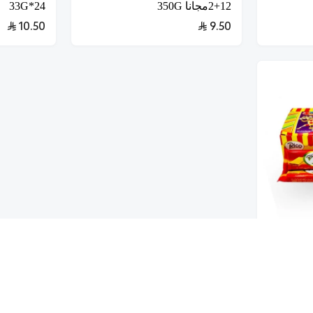
12+2مجانا 350G
24*33G
10.50
9.50
وكولاته