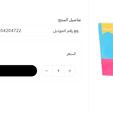
تفاصيل المنتج:
رقم الموديل
004204722
السعر