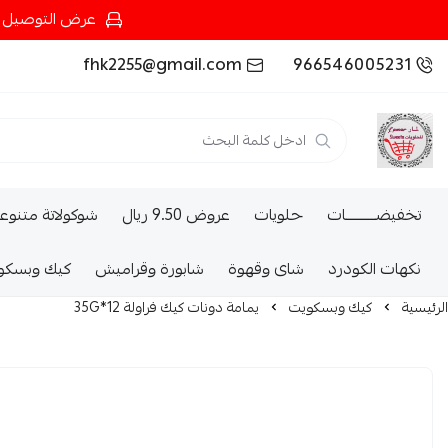
عرض التوصيل عند شرائك بـ{200ريال} التوصيل مجان
fhk2255@gmail.com
966546005231
تخفيضــــــــــات
حلويات
عروض 9.50 ريال
شوكولاتة متنوع
نكهات الكودرد
شاى وقهوة
شابورة وقراميش
كيك وبسكو
الرئيسية
كيك وبسكويت
يمامة دونات كيك فراولة 12*35G