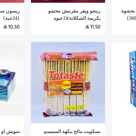
 بحشوة
رينجو ويفر مقرمش محشو
ريسون سن
بكريمة الشكلاتة/24عبوه
{24حبة}
10.50
11.50
بسكويت مالح بنكهة السمسم
سويش او ب