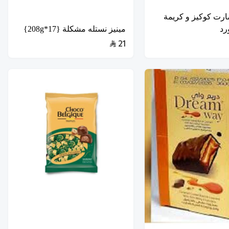
ارت كوكيز و كريمة
مينيز نستله مشكلة {17*208g}
21