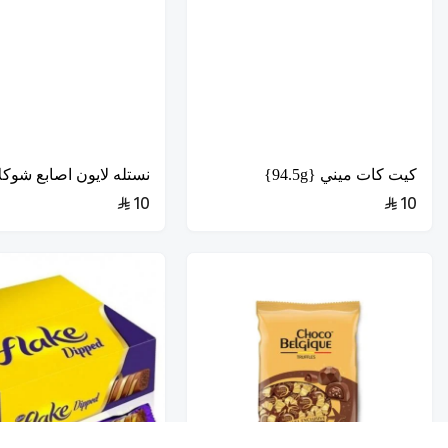
كيت كات ميني {94.5g}
نستله لايون اصابع شوكلاتة 4
10
10