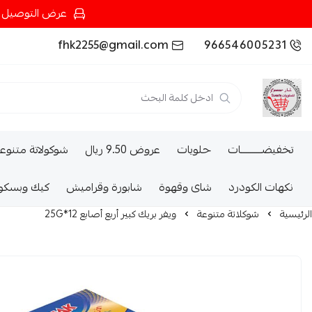
عرض التوصيل عند شرائك بـ{200ريال} التوصيل مجان
fhk2255@gmail.com
966546005231
تخفيضــــــــــات
حلويات
عروض 9.50 ريال
شوكولاتة متنوع
نكهات الكودرد
شاى وقهوة
شابورة وقراميش
كيك وبسكو
الرئيسية
شوكلاتة متنوعة
ويفر بريك كبير أربع أصابع 12*25G