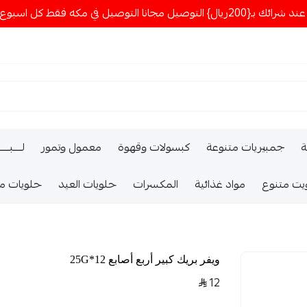
ا التوصيل في مكه فقط كل اسبوع اصناف جديدة
ة
جمبيريات متنوعة
كبسولات وقهوة
معمول وتمور
لــــبـــ
يت متنوع
مواد غذائية
المكسرات
حلويات العيد
حلويات م
ويفر بريك كبير أربع أصابع 12*25G
12