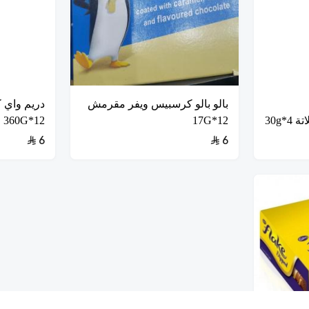
بالو بالو كرسبيس ويفر مقرمش
دريم واي ك
*30g
12*17G
12*360G
6
6