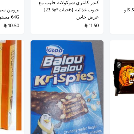
كندر كانتري شوكولاتة حليب مع
كاكاو
حبوب غذائية {6حبات*23.5g}
بروتين سم
عرض خاص
64G مستورد
10.50
11.50