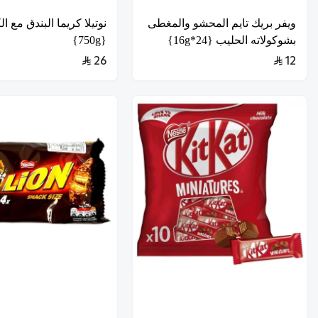
ويفر بريك تايم المحشو والمغطى
نوتيلا كريما البندق مع ال
بشوكولاته الحليب {24*16g}
{750g}
26
12