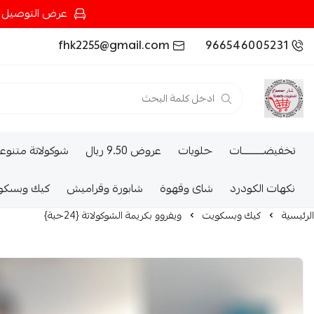
عرض التوصيل عند شرائك بـ{200ريال} التوصيل مجان
fhk2255@gmail.com
966546005231
تخفيضــــــــــات
حلويات
عروض 9.50 ريال
شوكولاتة متنوع
نكهات الكودرد
شاى وقهوة
شابورة وقراميش
كيك وبسكو
الرئيسية
كيك وبسكويت
ويفروو بكريمة الشوكولاتة {24حبة}