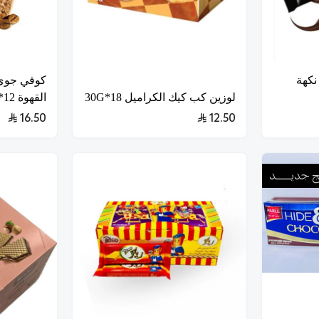
كهة
كوفي جوي
لوزين كب كيك الكراميل 18*30G
القهوة 12*39G
16.50
12.50
ـج جديـــــــد