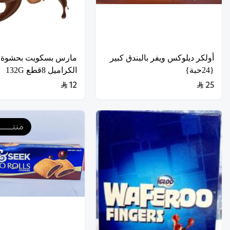
أولكر ديلوكس ويفر بالبندق كبير
مارس بسكويت بحشوة ن
{24حبة}
الكراميل 8قطع 132G
12
25
منتـــــــ