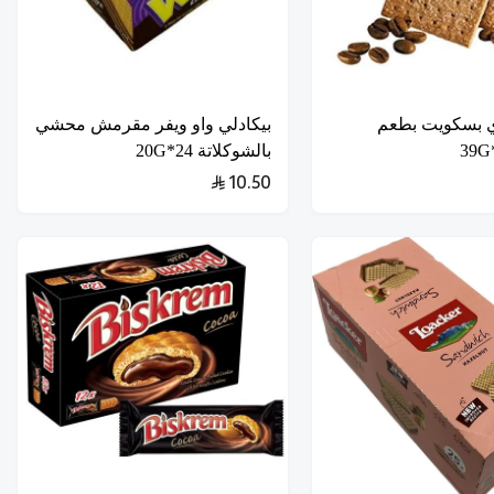
 بسكويت بطعم
بيكادلي واو ويفر مقرمش محشي
بالشوكلاتة 24*20G
10.50