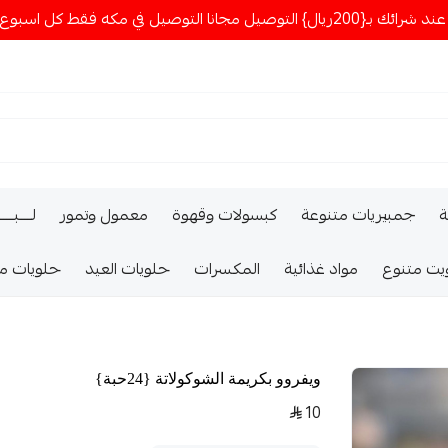
ا التوصيل في مكه فقط كل اسبوع اصناف جديدة
ة
جمبيريات متنوعة
كبسولات وقهوة
معمول وتمور
لــــبـــ
يت متنوع
مواد غذائية
المكسرات
حلويات العيد
حلويات م
ويفروو بكريمة الشوكولاتة {24حبة}
10