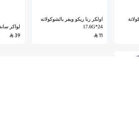
ولاتة
اولكر رنا ريكو ويفر بالشوكولاته
24*17.6G
لواكر ساندوت
39
11