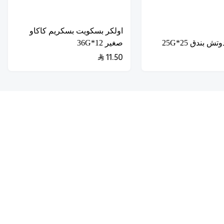
اولكر بسكويت بسكريم كاكاو
ش بندق 25*25G
صغير 12*36G
11.50