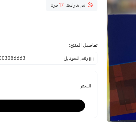
تم شراءه
17
مرة
تفاصيل المنتج:
رقم الموديل
003086663
السعر