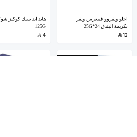
اجلو ويفروو فينغرس ويفر
هايد اند سيك كوكيز شوك
بكريمة البندق 24*25G
125G
4
12
منتــــــــج جديـــــــد
تخفيضــــــــــات
حلويات
عروض 9.50 ريال
شوكولاتة متنوعة
ميمى ميكو وافل لاتية وجوز الهند