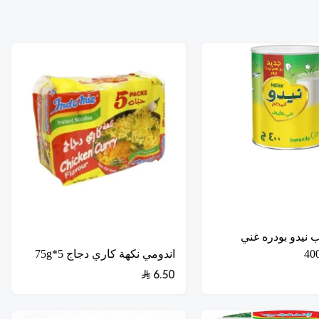
 نيدو بودره غني
اندومي نكهة كاري دجاج 5*75g
6.50