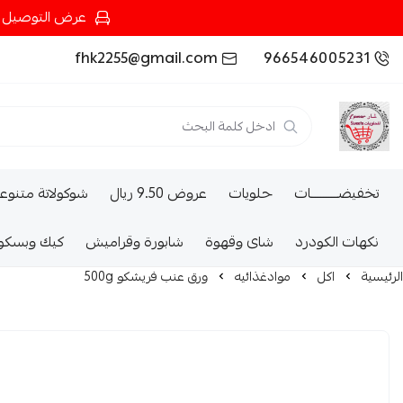
عرض التوصيل عند شرائك بـ{200ريال} التوصيل مجان
fhk2255@gmail.com
966546005231
تخفيضــــــــــات
حلويات
عروض 9.50 ريال
شوكولاتة متنوع
نكهات الكودرد
شاى وقهوة
شابورة وقراميش
كيك وبسكو
الرئيسية
اكل
موادغذائيه
ورق عنب فريشكو 500g