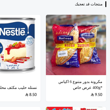
منتجات قد تعجبك
مكرونة بدور متنوع 6 اكياس
*400g عرض خاص
نستله حليب مكثف محلى 0g
8.50
9.50