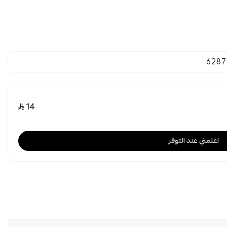
6287
14
اعلمني عند التوفر