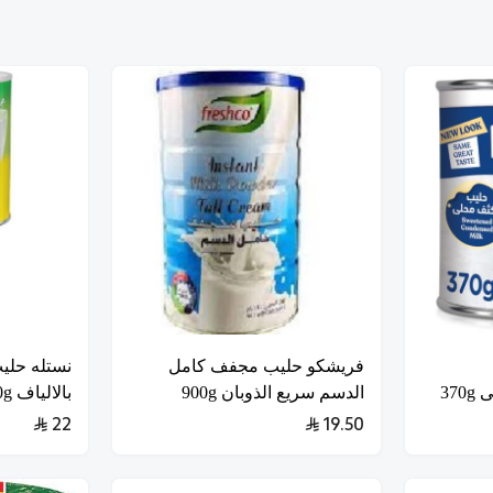
فريشكو حليب مجفف كامل
نستله حليب
37
الدسم سريع الذوبان 900g
بالالياف 400g
22
19.50