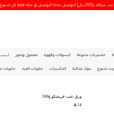
ا التوصيل في مكه فقط كل اسبوع اصناف جديدة
ة
جمبيريات متنوعة
كبسولات وقهوة
معمول وتمور
لــــبـــ
يت متنوع
مواد غذائية
المكسرات
حلويات العيد
حلويات م
ورق عنب فريشكو 500g
14