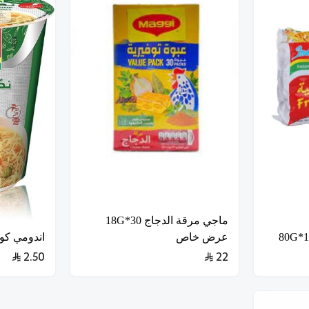
ماجي مرقة الدجاج 30*18G
عرض خاص
اندومي كوب
2.50
22