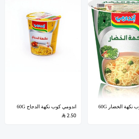
 نكهة الخضار 60G
اندومي كوب نكهة الدجاج 60G
2.50