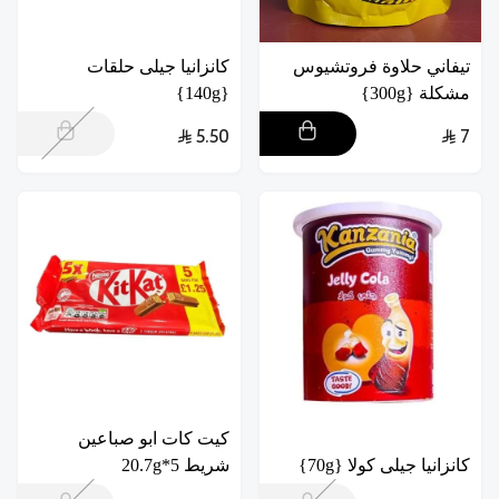
تيفاني حلاوة فروتشيوس
كانزانيا جيلى حلقات
مشكلة {300g}
{140g}
5.50
7
كيت كات ابو صباعين
كانزانيا جيلى كولا {70g}
شريط 5*20.7g