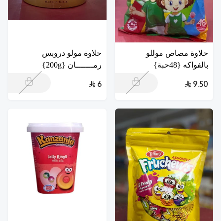
حلاوة مصاص موللو
حلاوة مولو دروبس
بالفواكه {48حبة}
رمـــــــان {200g}
6
9.50