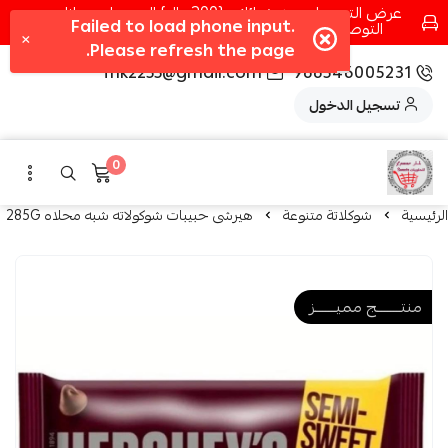
عرض التوصيل عند شرائك بـ{200ريال} التوصيل مجانا
التوصيل في مكه فقط كل اسبوع اصناف جديدة
fhk2255@gmail.com
966546005231
تسجيل الدخول
0
الرئيسية
شوكلاتة متنوعة
هيرشى حبيبات شوكولاته شبه محلاه 285G
منتــــــــج مميـــــــز