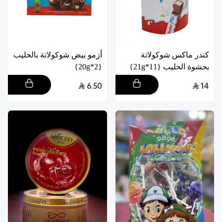
كندر ماكس شوكولاتة
أزمو بيض شوكولاتة بالحليب
بحشوة الحليب {11*21g}
{2*20g}
6.50
14