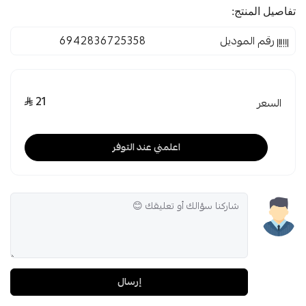
تفاصيل المنتج:
رقم الموديل
6942836725358
21
السعر
اعلمني عند التوفر
إرسال