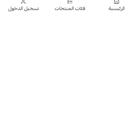
كادبري دايم شوكلاتة لوح
فريرو روشيه لوح شوكلاتة
الرئيسية
فئات المنتجات
تسجيل الدخول
120G
مع حشوة البندق واللوز 90g
12
6
تخفيضــــــــــات
حلويات
عروض 9.50 ريال
شوكولاتة متنوعة
جمبيريات متنوعة
فيني حلوى فواكه البساط
REGALO شوكلاتة بالحليب
السحري 75g
متنوعة 12*150g
كبسولات وقهوة
15.50
4.50
معمول وتمور