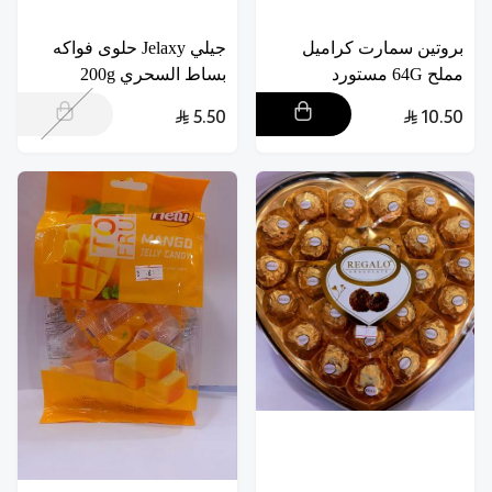
بروتين سمارت كراميل
جيلي Jelaxy حلوى فواكه
مملح 64G مستورد
بساط السحري 200g
5.50
10.50