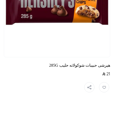
هيرشى حبيبات شوكولاته حليب 285G
21