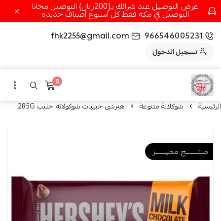
عرض التوصيل عند شرائك بـ{200ريال} التوصيل مجانا
التوصيل في مكه فقط كل اسبوع اصناف جديدة
fhk2255@gmail.com
966546005231
تسجيل الدخول
0
الرئيسية
شوكلاتة متنوعة
هيرشى حبيبات شوكولاته حليب 285G
منتــــــــج مميـــــــز