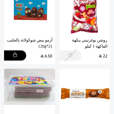
روشن يوغرتيني بنكهة
أزمو بيض شوكولاتة بالحليب
الفاكهة 1 كيلو
{2*20g}
6.50
22