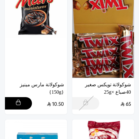
شوكولاتة تويكس صغير
شوكولاتة مارس مينيز
40صباع ×25g
{150g}
10.50
65