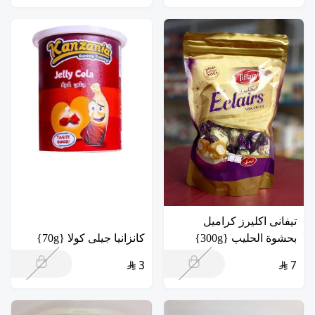
تيفانى اكليرز كراميل
بحشوة الحليب {300g}
كانزانيا جيلى كولا {70g}
3
7