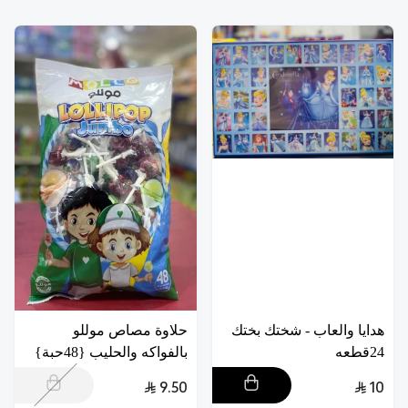
هدايا والعاب - شختك بختك
حلاوة مصاص موللو
24قطعه
بالفواكه والحليب {48حبة}
9.50
10