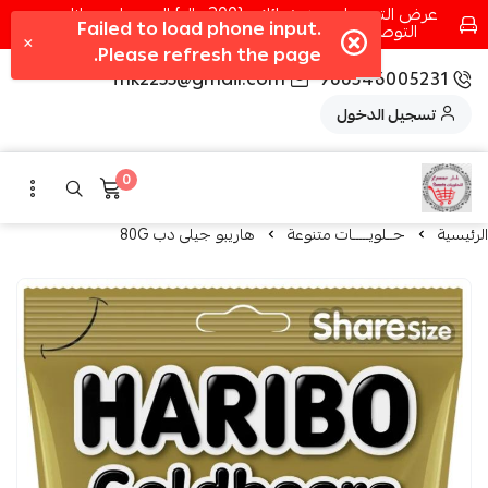
عرض التوصيل عند شرائك بـ{200ريال} التوصيل مجانا
التوصيل في مكه فقط كل اسبوع اصناف جديدة
fhk2255@gmail.com
966546005231
تسجيل الدخول
0
الرئيسية
حــلويـــــات متنوعة
هاريبو جيلى دب 80G