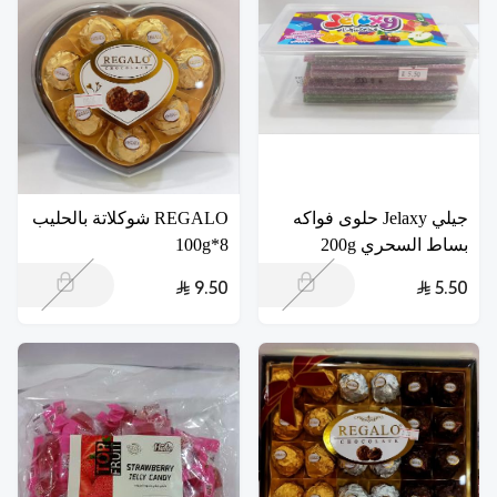
جيلي Jelaxy حلوى فواكه
REGALO شوكلاتة بالحليب
بساط السحري 200g
8*100g
9.50
5.50