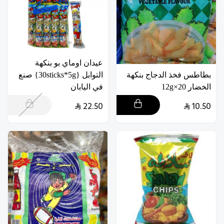
عيدان اوماي بو بنكهة
بطاطس فخذ الدجاج بنكهة
التوابل {30sticks*5g} صنع
الخضار 20×12g
في اليابان
22.50
10.50