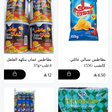
بطاطس تسالي عائلي
بطاطس عمان بنكهة الفلفل
كاتشب 155G
4علب×37g
12
6.50