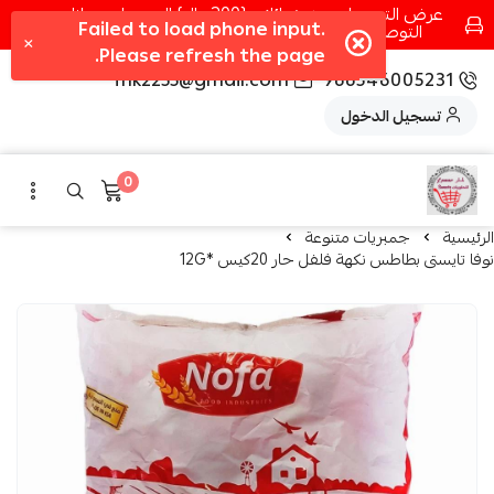
عرض التوصيل عند شرائك بـ{200ريال} التوصيل مجانا
التوصيل في مكه فقط كل اسبوع اصناف جديدة
fhk2255@gmail.com
966546005231
تسجيل الدخول
0
الرئيسية
جمبريات متنوعة
نوفا تايستى بطاطس نكهة فلفل حار 20كيس *12G