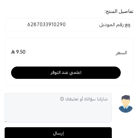
تفاصيل المنتج:
رقم الموديل
6287033910290
9.50
السعر
اعلمني عند التوفر
إرسال