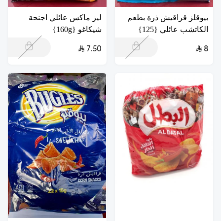
بيوقلز قراقيش ذرة بطعم
ليز ماكس عائلي اجنحة
الكاتشب عائلي {125}
شيكاغو {160g}
7.50
8