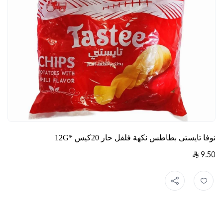
نوفا تايستى بطاطس نكهة فلفل حار 20كيس *12G
9.50