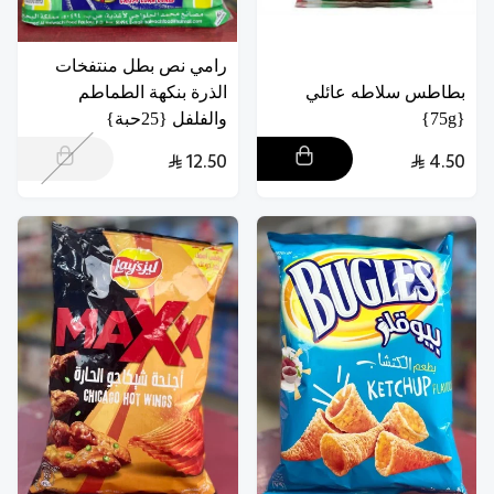
رامي نص بطل منتفخات
بطاطس سلاطه عائلي
الذرة بنكهة الطماطم
{75g}
والفلفل {25حبة}
12.50
4.50