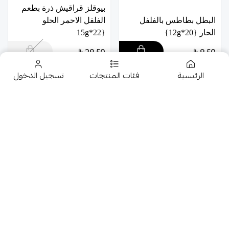
بيوقلز قراقيش ذرة بطعم
البطل بطاطس بالفلفل
الفلفل الاحمر الحلو
الحار {20*12g}
{22*15g
29.50
9.50
الرئيسية
فئات المنتجات
تسجيل الدخول
تخفيضــــــــــات
حلويات
عروض 9.50 ريال
شوكولاتة متنوعة