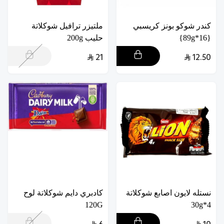
كندر شوكو بونز كريسبي
ملتيزر ترافيل شوكلاتة
{16*89g}
حليب 200g
21
12.50
نستله لايون اصابع شوكلاتة
كادبري دايم شوكلاتة لوح
120G
4*30g