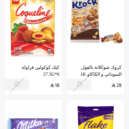
كروك شوكلاتة بالفول
كيك كوكولين فراولة
السوداني و الكاكاو 1K
6*27.5G
18
28