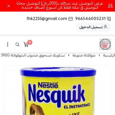
عرض التوصيل عند شرائك بـ{200ريال} التوصيل مجانا
التوصيل في مكه فقط كل اسبوع اصناف جديدة
fhk2255@gmail.com
966546005231
تسجيل الدخول
0
الرئيسية
شوكلاتة متنوعة
نسكويك مسحوق مشروب الشوكولاتة 390G