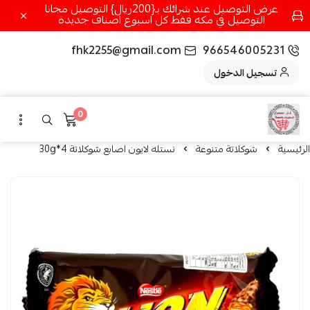
عرض التوصيل عند شرائك بـ{200ريال} التوصيل مجانا
التوصيل في مكه فقط كل اسبوع اصناف جديدة
fhk2255@gmail.com
966546005231
تسجيل الدخول
0
الرئيسية
شوكلاتة متنوعة
نستله لايون اصابع شوكلاتة 4*30g