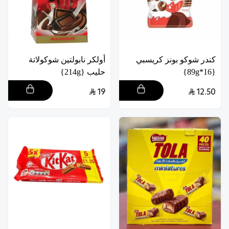
كندر شوكو بونز كريسبي
أولكر نابولتين شوكولاتة
{16*89g}
حليب {214g}
19
12.50