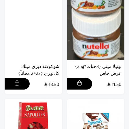
نوتيلا ميني {3حبات*25g}
شوكولاتة ديري ميلك
عرض خاص
كادبوري {22+2 مجاناً}
13.50
11.50