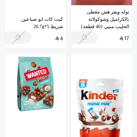
توله ويفر هش مغطى
بالكراميل وشوكولاتة
كيت كات ابو صباعين
الحليب منيي {40 قطعه}
شريط 5*20.7g
6
17