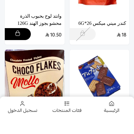
وانتد لوح بحبوب الذرة
كندر ميني ميكس 26*6G
محشو بجوز الهند 126G
10.50
18
الرئيسية
فئات المنتجات
تسجيل الدخول