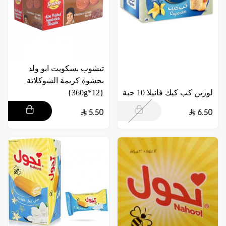
تيشوب بسكويت ابو ولد
بحشوة كريمة الشوكلاتة
لوزين كب كيك فانيلا 10 حبة
{12*360g}
5.50
6.50