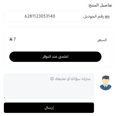
تفاصيل المنتج:
رقم الموديل
6281123053140
7
السعر
اعلمني عند التوفر
إرسال