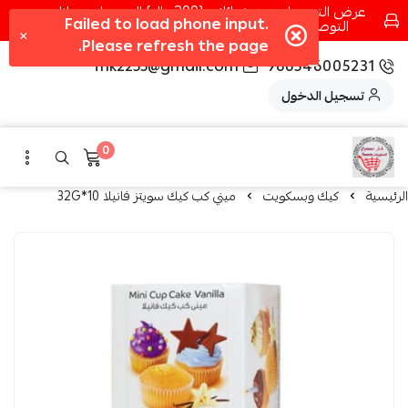
عرض التوصيل عند شرائك بـ{200ريال} التوصيل مجانا
التوصيل في مكه فقط كل اسبوع اصناف جديدة
fhk2255@gmail.com
966546005231
تسجيل الدخول
0
الرئيسية
كيك وبسكويت
ميني كب كيك سويتز فانيلا 10*32G