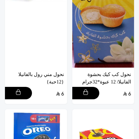
نحول كب كيك بحشوة
نحول مني رول بالفانيلا
الفانيلا/ 12 عبوة*32جرام
{12حبة}
6
6