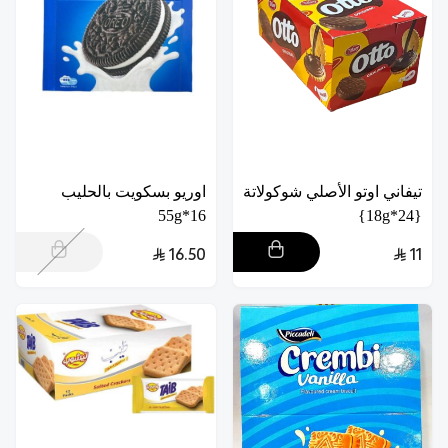
تيفاني اوتو الأصلي شوكولاتة
اوريو بسكويت بالحليب
16*55g
{24*18g}
16.50
11