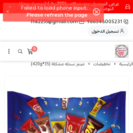
عرض التوصيل عند شرائك بـ{200ريال} التوصيل مجانا
التوصيل في مكه فقط كل اسبوع اصناف جديدة
fhk2255@gmail.com
966546005231
تسجيل الدخول
0
الرئيسية
تخفيضات
مينيز نستله مشكلة {35*420g}