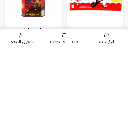
بسكوت هالو باندا بكريمة
كند بينو شريط 5*43g
الشوكلاتة 50G
الرئيسية
فئات المنتجات
تسجيل الدخول
4
13.50
تخفيضــــــــــات
حلويات
عروض 9.50 ريال
شوكولاتة متنوعة
ميرو شوكلاتة بالفول
شوكو بلجيك تروفل شوكلاتة