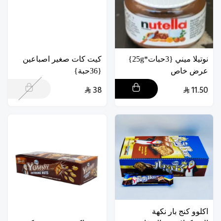
نوتيلا ميني {3حبات*25g}
كيت كات صغير اصباعين
عرض خاص
{36حبة}
38
11.50
اكلوو كنج بار نكهة