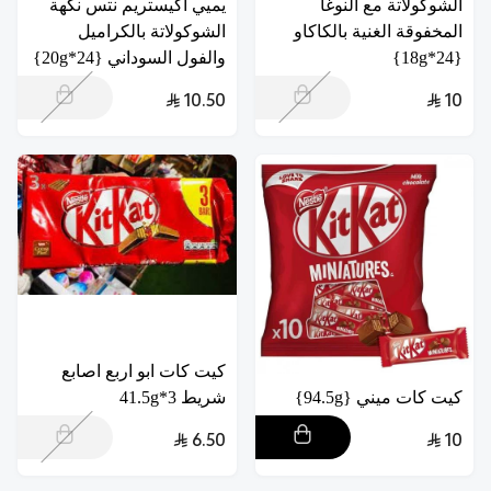
الشوكولاتة مع النوغا
يميي اكيستريم نتس نكهة
المخفوقة الغنية بالكاكاو
الشوكولاتة بالكراميل
{24*18g}
والفول السوداني {24*20g}
10.50
10
كيت كات ابو اربع اصابع
كيت كات ميني {94.5g}
شريط 3*41.5g
6.50
10