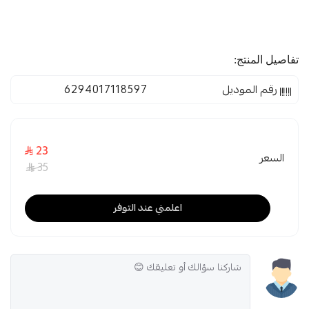
تفاصيل المنتج:
رقم الموديل
6294017118597
23
السعر
35
اعلمني عند التوفر