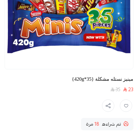
مينيز نستله مشكلة {35*420g}
35
23
تم شراءه
18
مرة