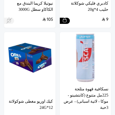
كادبري فليكي شوكلاتة
نيوتيلا كريما البندق مع
حليب 4*20g
الكاكاو سطل 3000G
105
9
نسكافية قهوة مثلجة
225مل متنوع (كابتشينو -
موكا - لاتية اسبانى) - عرض
كيك اوريو مغطى شوكولاتة
3حبة
12*24G