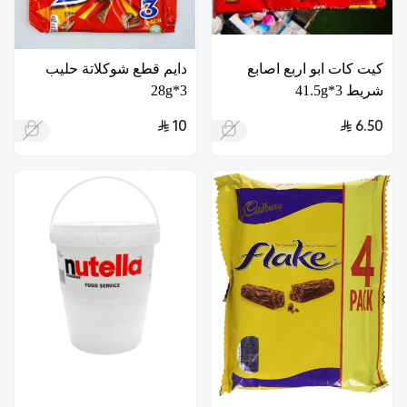
كيت كات ابو اربع اصابع
دايم قطع شوكلاتة حليب
شريط 3*41.5g
3*28g
10
6.50