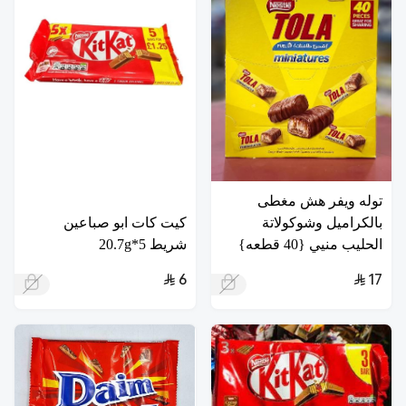
توله ويفر هش مغطى
بالكراميل وشوكولاتة
كيت كات ابو صباعين
الحليب منيي {40 قطعه}
شريط 5*20.7g
6
17