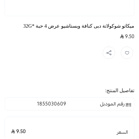
ميكاتو شوكولاتة دبى كنافة وبستاشيو عرض 4 حبة *32G
9.50
تفاصيل المنتج:
رقم الموديل
1855030609
9.50
السعر