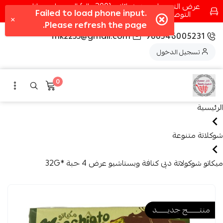
عرض التوصيل عند شرائك بـ{200ريال} التوصيل مجانا
التوصيل في مكه فقط كل اسبوع اصناف جديدة
fhk2255@gmail.com
966546005231
تسجيل الدخول
0
الرئيسية
شوكلاتة متنوعة
ميكاتو شوكولاتة دبى كنافة وبستاشيو عرض 4 حبة *32G
منتــــــــج جديـــــــد