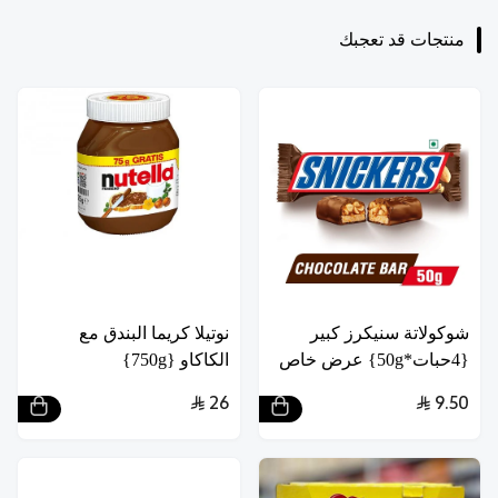
منتجات قد تعجبك
شوكولاتة سنيكرز كبير
نوتيلا كريما البندق مع
{4حبات*50g} عرض خاص
الكاكاو {750g}
26
9.50