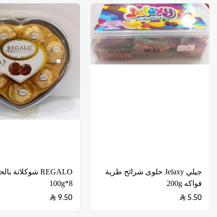
جيلي Jelaxy حلوى شرائح طرية
REGALO شوكلاتة با
فواكه 200g
8*100g
9.50
5.50