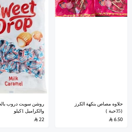
حلاوه مصاص بنكهة الكرز
روشن سويت دروب بالح
{35حبة }
والكراميل 1كيلو
22
6.50