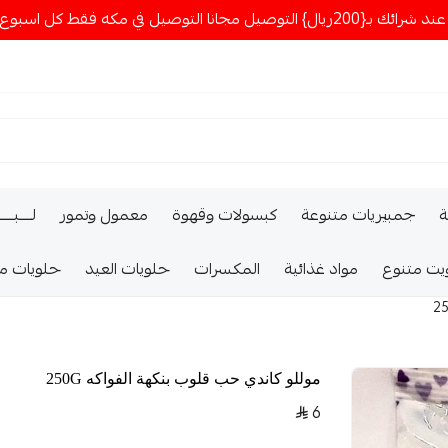
ا التوصيل في مكه فقط كل اسبوع اصناف جديدة
ة
جمبيريات متنوعة
كبسولات وقهوة
معمول وتمور
لــــبـــ
يت متنوع
مواد غذائية
المكسرات
حلويات العيد
حلويات م
موللو كاندي حب قلوب بنكهة الفواكه 250G
6