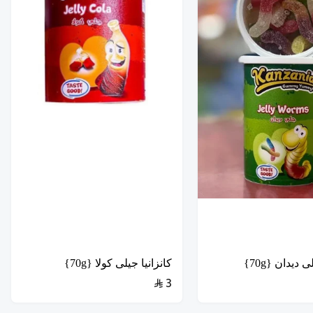
 ديدان {70g}
كانزانيا جيلى كولا {70g}
3