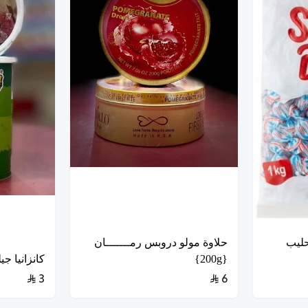
ليب
حلاوة مولو دروبس رمـــــــان
{200g}
كانزانيا جيلى
3
6