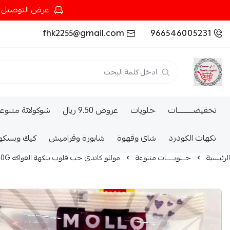
عرض التوصيل عند شرائك بـ{200ريال} التوصيل مجان
fhk2255@gmail.com
966546005231
تخفيضــــــــــات
حلويات
عروض 9.50 ريال
شوكولاتة متنوع
نكهات الكودرد
شاى وقهوة
شابورة وقراميش
كيك وبسكو
الرئيسية
حــلويـــــات متنوعة
موللو كاندي حب قلوب بنكهة الفواكه 250G