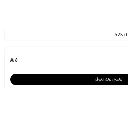
6287
6
اعلمني عند التوفر