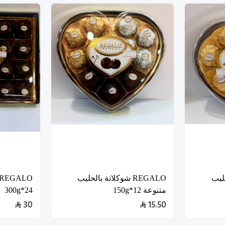
لحليب
REGALO شوكلاتة بالحليب
متنوعة 12*150g
24*300g
30
15.50