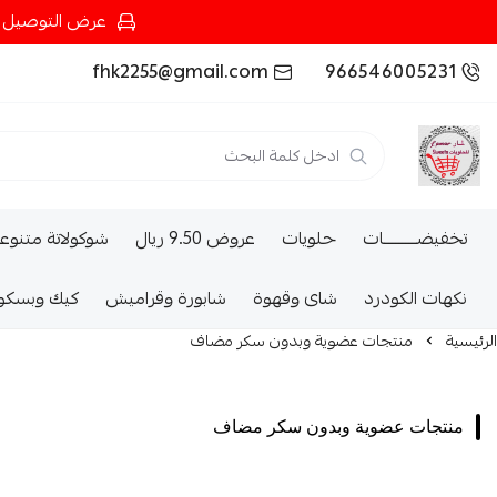
عرض التوصيل عند شرائك بـ{200ريال} التوصيل مجان
fhk2255@gmail.com
966546005231
تخفيضــــــــــات
حلويات
عروض 9.50 ريال
شوكولاتة متنوع
نكهات الكودرد
شاى وقهوة
شابورة وقراميش
كيك وبسكو
الرئيسية
منتجات عضوية وبدون سكر مضاف
منتجات عضوية وبدون سكر مضاف