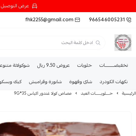
عرض التوصيل عند شرائك بـ{200ريال} التوصيل مجان
fhk2255@gmail.com
966546005231
تخفيضــــــــــات
حلويات
عروض 9.50 ريال
شوكولاتة متنوع
نكهات الكودرد
شاى وقهوة
شابورة وقراميش
كيك وبسكو
الرئيسية
حــــلويــــــات العيد
مصاص كولا غندور اكياس 35*9G