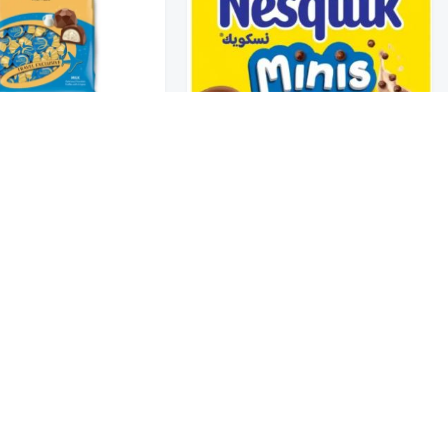
تخفيضــــــــــات
حلويات
شوكو بلجيك تروفل شوكل
عروض 9.50 ريال
حبيبات نسكويك منيز 300G
بالحليب 1K
28
12
شوكولاتة متنوعة
جمبيريات متنوعة
كبسولات وقهوة