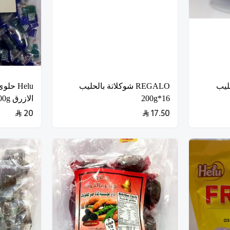
لحليب
REGALO شوكلاتة بالحليب
Helu ح
16*200g
الازرق 800g
20
17.50