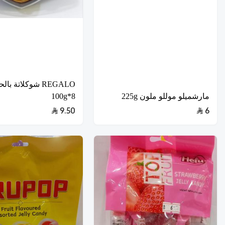
REGALO شوكلاتة با
مارشميلو موللو ملون 225g
8*100g
9.50
6