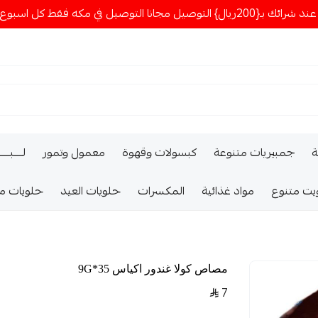
ا التوصيل في مكه فقط كل اسبوع اصناف جديدة
ة
جمبيريات متنوعة
كبسولات وقهوة
معمول وتمور
لــــبـــ
يت متنوع
مواد غذائية
المكسرات
حلويات العيد
حلويات م
مصاص كولا غندور اكياس 35*9G
7