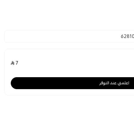
6281
7
اعلمني عند التوفر