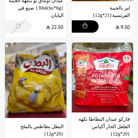
عيدان اوماي بو بنكهة الجبنة
ليز بالجبنة
{30sticks*6g} صنع في
الفرنسية{21*12g}
اليابان
22.50
9.50
فاركو عيدان البطاطا نكهة
الفلفل الحار أكياس
البطل بطاطس بالملح
{20*12g}
{20*12g}