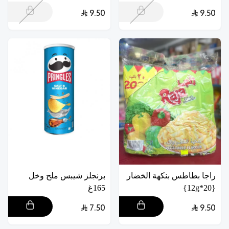
9.50
9.50
راجا بطاطس بنكهة الخضار
برنجلز شيبس ملح وخل
{20*12g}
165غ
7.50
9.50