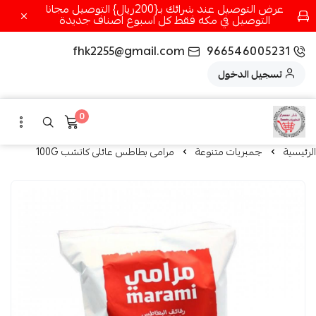
عرض التوصيل عند شرائك بـ{200ريال} التوصيل مجانا
التوصيل في مكه فقط كل اسبوع اصناف جديدة
fhk2255@gmail.com
966546005231
تسجيل الدخول
0
الرئيسية
جمبريات متنوعة
مرامى بطاطس عائلى كاتشب 100G