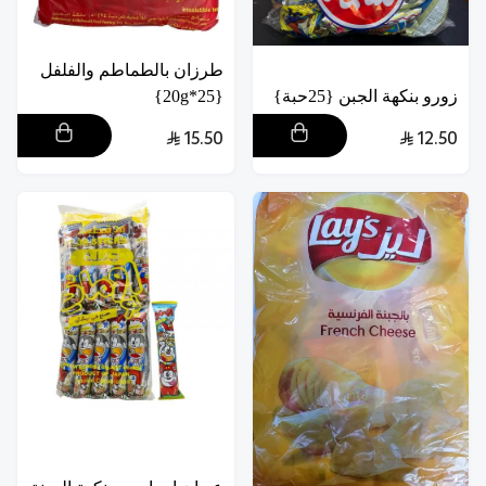
طرزان بالطماطم والفلفل
زورو بنكهة الجبن {25حبة}
{25*20g}
15.50
12.50