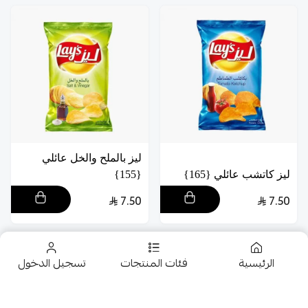
ليز بالملح والخل عائلي
ليز كاتشب عائلي {165}
{155}
7.50
7.50
الرئيسية
فئات المنتجات
تسجيل الدخول