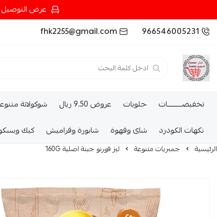
عرض التوصيل عند شرائك بـ{200ريال} التوصيل مجان
fhk2255@gmail.com
966546005231
تخفيضــــــــــات
حلويات
عروض 9.50 ريال
شوكولاتة متنوع
نكهات الكودرد
شاى وقهوة
شابورة وقراميش
كيك وبسكو
الرئيسية
جمبريات متنوعة
ليز فورنو جبنة اصلية 160G