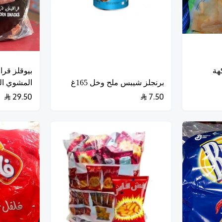
هة
بيوقلز قر
برنجلز شيبس ملح وخل 165غ
المشوي المدخن
29.50
7.50