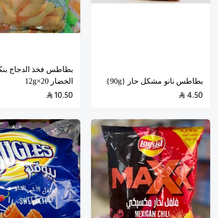
بطاطس فخذ الدجاج بنك
بطاطس نانو مشكل حار {90g}
الخضار 20×12g
10.50
4.50