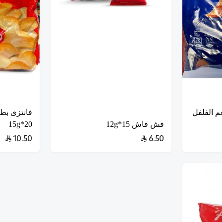
م الفلفل
فانتزى بط
فش فاش 15*12g
20*15g
10.50
6.50