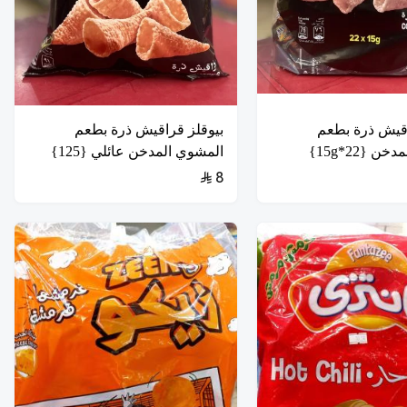
اقيش ذرة بطعم
بيوقلز قراقيش ذرة بطعم
 {22*15g}
المشوي المدخن عائلي {125}
8