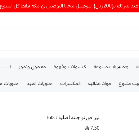
ا التوصيل في مكه فقط كل اسبوع اصناف جديدة
ة
جمبيريات متنوعة
كبسولات وقهوة
معمول وتمور
لــــبـــ
يت متنوع
مواد غذائية
المكسرات
حلويات العيد
حلويات م
ليز فورنو جبنة اصلية 160G
7.50