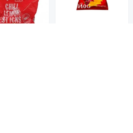
تخفيضــــــــــات
حلويات
فرفشة بطاطس اعواد ب
عروض 9.50 ريال
ليز حار بالفلفل 110G
ليمون 24*15G
11
5
شوكولاتة متنوعة
جمبيريات متنوعة
كبسولات وقهوة