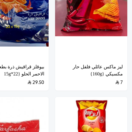
ليز ماكس عائلي فلفل حار
بيوقلز قراقيش ذرة بطع
مكسيكي {160g}
الاحمر الحلو {22*15g
29.50
7