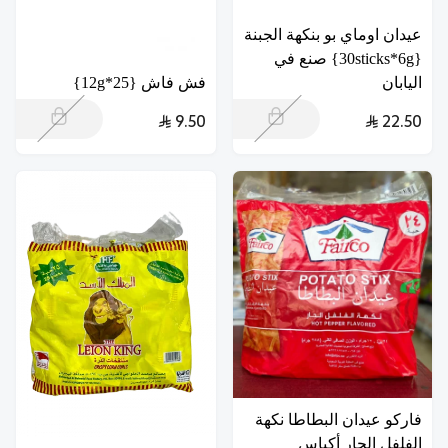
عيدان اوماي بو بنكهة الجبنة
{30sticks*6g} صنع في
اليابان
فش فاش {25*12g}
9.50
22.50
فاركو عيدان البطاطا نكهة
الفلفل الحار أكياس