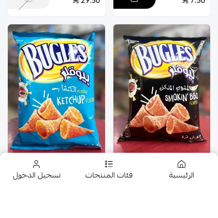
29.50
7.50
بيوقلز قراقيش ذرة بطعم
الرئيسية
فئات المنتجات
تسجيل الدخول
المشوي المدخن عائلي
بيوقلز قراقيش ذرة بطعم
{125}
الكاتشب عائلي {125}
8
8