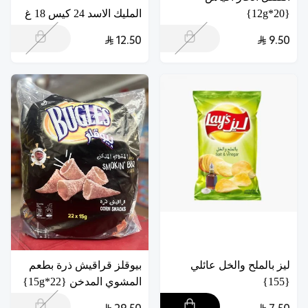
{20*12g}
المليك الاسد 24 كيس 18 غ
12.50
9.50
ليز بالملح والخل عائلي
بيوقلز قراقيش ذرة بطعم
{155}
المشوي المدخن {22*15g}