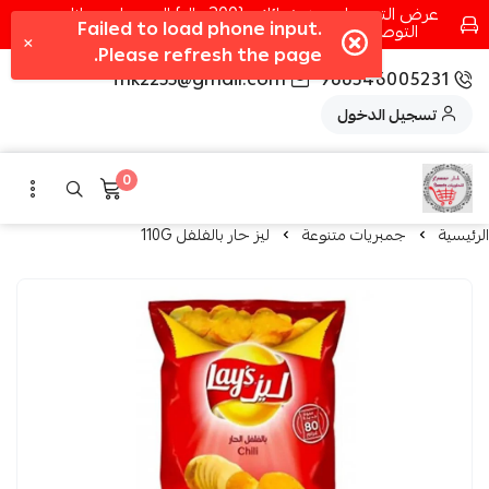
عرض التوصيل عند شرائك بـ{200ريال} التوصيل مجانا
التوصيل في مكه فقط كل اسبوع اصناف جديدة
fhk2255@gmail.com
966546005231
تسجيل الدخول
0
الرئيسية
جمبريات متنوعة
ليز حار بالفلفل 110G