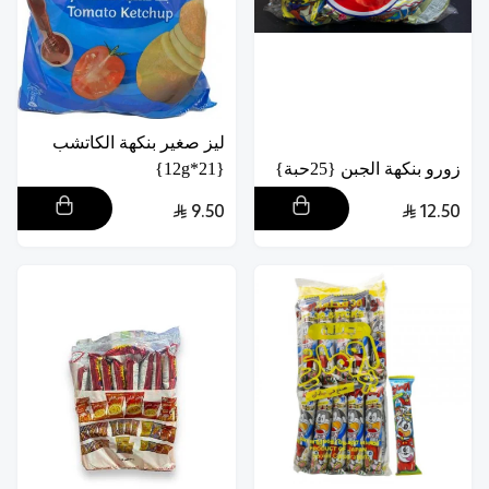
ليز صغير بنكهة الكاتشب
زورو بنكهة الجبن {25حبة}
{21*12g}
9.50
12.50