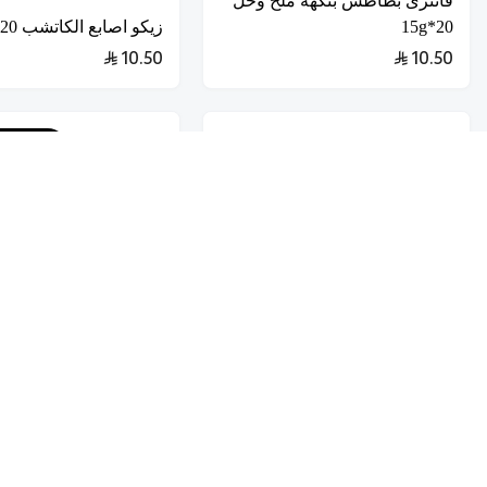
فانتزى بطاطس بنكهة ملح وخل
20*15g
زيكو اصابع الكاتشب 20*12g
10.50
10.50
منتـــــــ
تخفيضــــــــــات
حلويات
عروض 9.50 ريال
شوكولاتة متنوعة
جمبيريات متنوعة