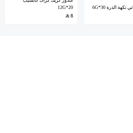
غندور كريك كراك كاتشيب
 نكهة الذرة 30*6G
20*12G
8