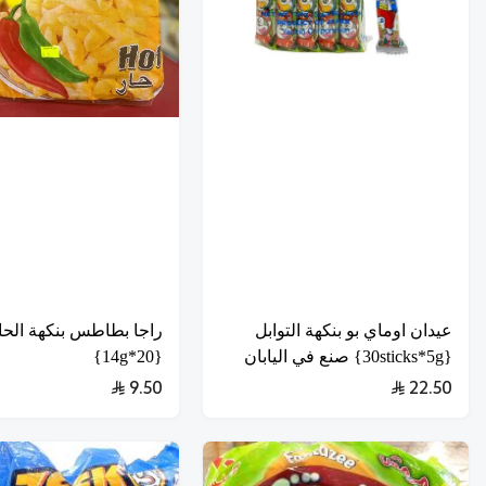
عيدان اوماي بو بنكهة التوابل
راجا بطاطس بنكهة الحا
{30sticks*5g} صنع في اليابان
{20*14g}
9.50
22.50