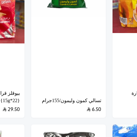
رة
بيوقلز قر
تسالي كمون وليمون/155جرام
{22*15g}
29.50
6.50