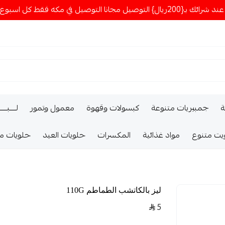
ا التوصيل في مكه فقط كل اسبوع اصناف جديدة
ة
جمبيريات متنوعة
كبسولات وقهوة
معمول وتمور
لــــبـــ
يت متنوع
مواد غذائية
المكسرات
حلويات العيد
حلويات م
ليز بالكاتشب الطماطم 110G
5