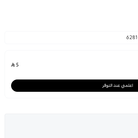
6281
5
اعلمني عند التوفر