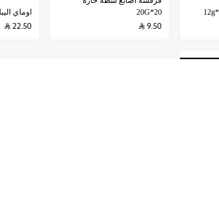
فرفشة اصابع شطة حارة
20*20G
اوماي اليباني
22.50
9.50
ـج جديـــــــد