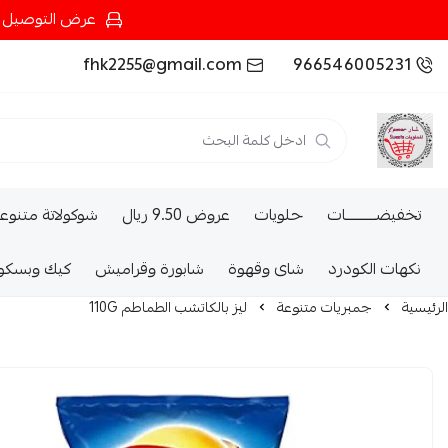
عرض التوصيل عند شرائك بـ{200ريال} التوصيل مجان
fhk2255@gmail.com
966546005231
تخفيضــــــــــات
حلويات
عروض 9.50 ريال
شوكولاتة متنوع
نكهات الكودرد
شاى وقهوة
شابورة وقراميش
كيك وبسكو
الرئيسية
جمبريات متنوعة
ليز بالكاتشب الطماطم 110G