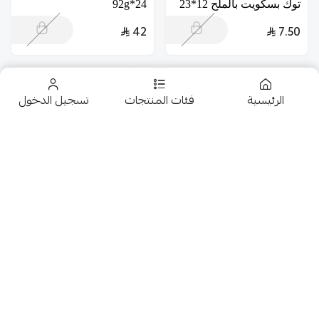
توك بسكويت بالملح 12*23
24*92g
42
7.50
الرئيسية
فئات المنتجات
تسجيل الدخول
تخفيضــــــــــات
حلويات
ميغا داز حلوى مصا ص
محشو بالعلكة بنكهة الكرز
مكرونة رامن بنكهة الدجاج
عروض 9.50 ريال
18*12g
الحار كاربونارا 130g
شوكولاتة متنوعة
6
5