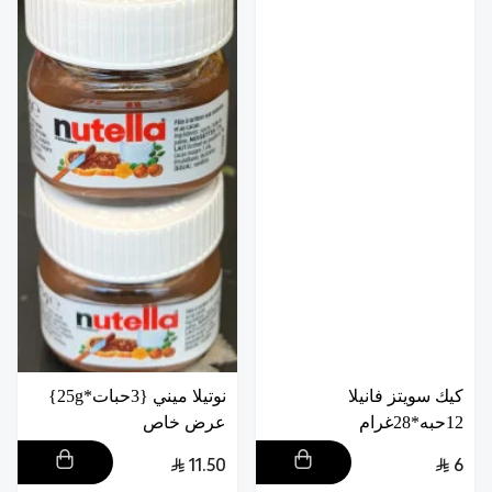
كيك سويتز فانيلا
نوتيلا ميني {3حبات*25g}
12حبه*28غرام
عرض خاص
11.50
6