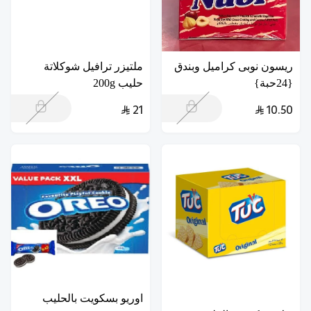
ريسون نوبى كراميل وبندق
ملتيزر ترافيل شوكلاتة
{24حبة}
حليب 200g
21
10.50
اوريو بسكويت بالحليب