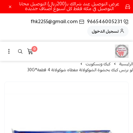
عرض التوصيل عند شرائك بـ{200ريال} التوصيل مجانا
التوصيل في مكه فقط كل اسبوع اصناف جديدة
fhk2255@gmail.com
966546005231
تسجيل الدخول
0
الرئيسية
كيك وبسكويت
لو برنس كيك بحشوة الشوكولاتة مغطاه شوكولاتة 4 قطعة*30G