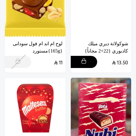
شوكولاتة ديري ميلك
لوح ام اند ام فول سودانى
كادبوري {22+2 مجاناً}
{165g}مستورد
11
13.50