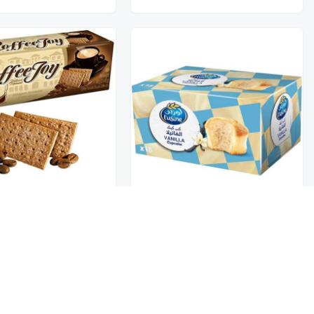
كوفي جوي بسكويت بط
لوزين كب كيك الفانيلا 18*30G
القهوة 12*39G
تخفيضــــــــــات
16.50
13.50
حلويات
عروض 9.50 ريال