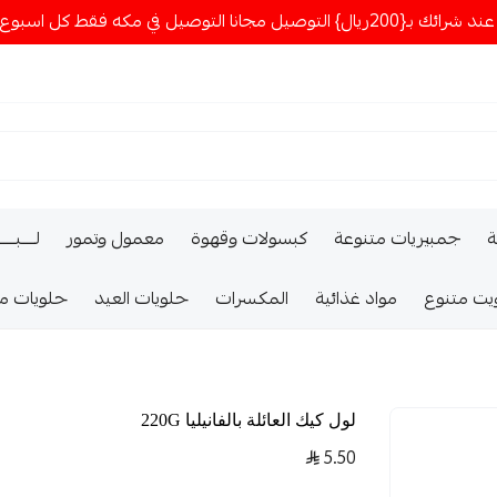
ا التوصيل في مكه فقط كل اسبوع اصناف جديدة
ة
جمبيريات متنوعة
كبسولات وقهوة
معمول وتمور
لــــبـــ
يت متنوع
مواد غذائية
المكسرات
حلويات العيد
حلويات م
لول كيك العائلة بالفانيليا 220G
5.50