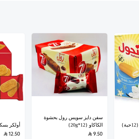
سفن دايز سويس رول بحشوة
}
الكاكاو {12*20g}
أولكر بسكويت 
12.50
9.50