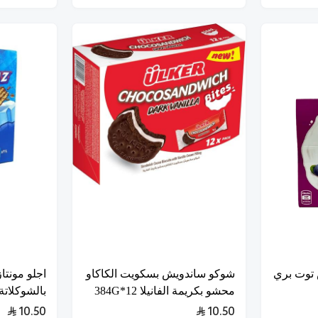
 توت بري
شوكو ساندويش بسكويت الكاكاو
اجلو مونتا
محشو بكريمة الفانيلا 12*384G
بالشوكلاتة 24*0G
10.50
10.50