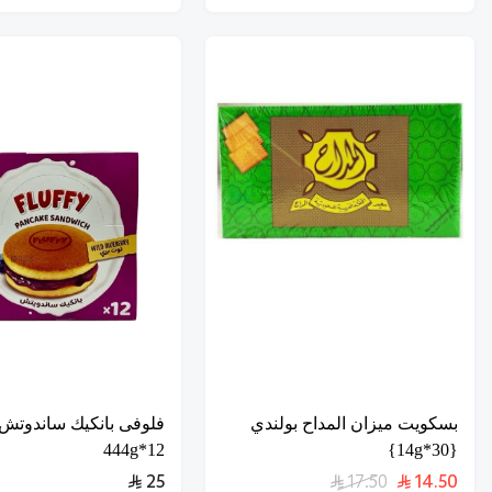
بسكويت ميزان المداح بولندي
فلوفى بانكيك ساندوتش
12*444g
{30*14g}
25
17.50
14.50