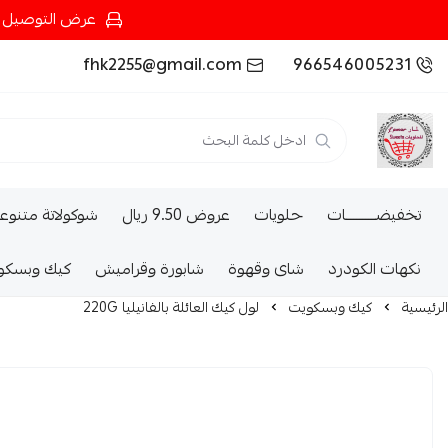
عرض التوصيل عند شرائك بـ{200ريال} التوصيل مجان
fhk2255@gmail.com
966546005231
تخفيضــــــــــات
حلويات
عروض 9.50 ريال
شوكولاتة متنوع
نكهات الكودرد
شاى وقهوة
شابورة وقراميش
كيك وبسكو
الرئيسية
كيك وبسكويت
لول كيك العائلة بالفانيليا 220G