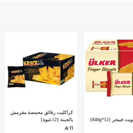
كراكليت رقائق محمصة مقرمش
فينجر {12*840g}
بالجبنة {12عبوة}
11