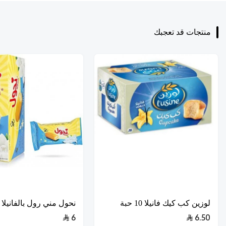
منتجات قد تعجبك
لوزين كب كيك فانيلا 10 حبة
نحول مني رول بالفانيلا {12حبة
6
6.50