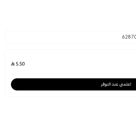
6287
5.50
اعلمني عند التوفر