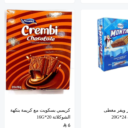
ز ويفر مغطى
كريمبي بسكويت مع كريمة بنكهة
2
الشوكلاتة 20*16G
6