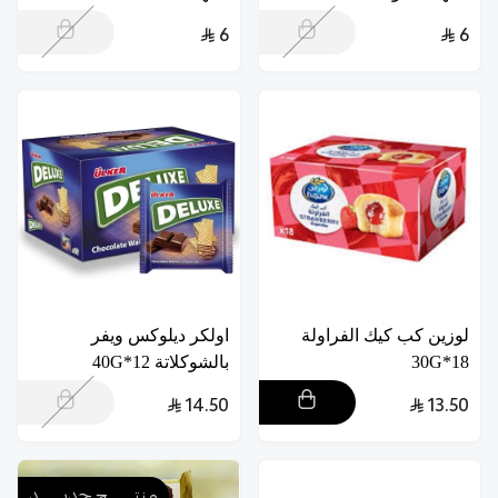
6
6
لوزين كب كيك الفراولة
اولكر ديلوكس ويفر
18*30G
بالشوكلاتة 12*40G
14.50
13.50
منتــــــــج جديـــــــد