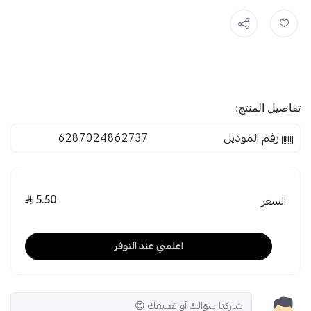
تفاصيل المنتج:
رقم الموديل
6287024862737
5.50
السعر
اعلمني عند التوفر