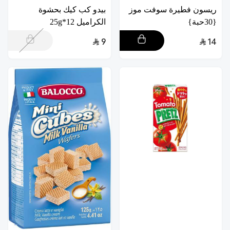
ريسون فطيرة سوفت موز
بيدو كب كيك بحشوة
{30حبة}
الكراميل 12*25g
9
14