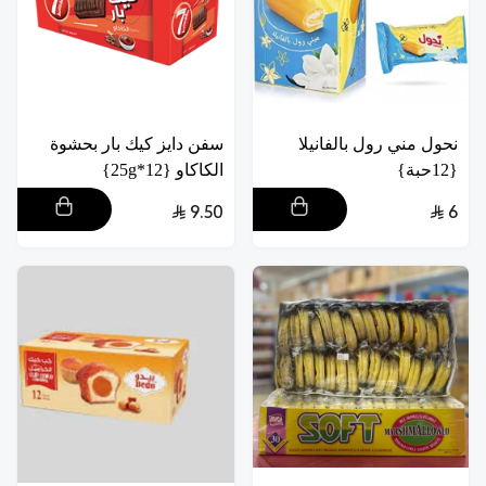
نحول مني رول بالفانيلا
سفن دايز كيك بار بحشوة
{12حبة}
الكاكاو {12*25g}
9.50
6