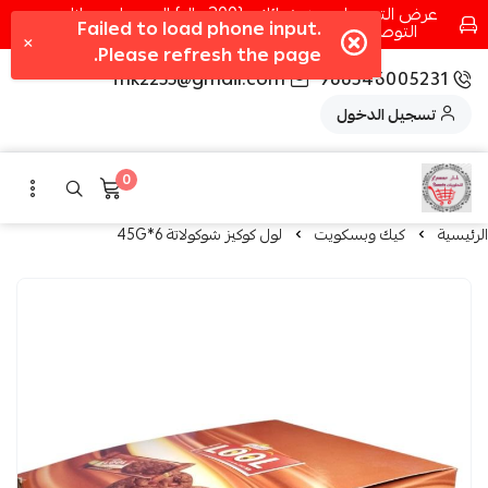
عرض التوصيل عند شرائك بـ{200ريال} التوصيل مجانا
التوصيل في مكه فقط كل اسبوع اصناف جديدة
fhk2255@gmail.com
966546005231
تسجيل الدخول
0
الرئيسية
كيك وبسكويت
لول كوكيز شوكولاتة 6*45G