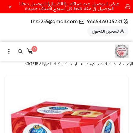
عرض التوصيل عند شرائك بـ{200ريال} التوصيل مجانا
التوصيل في مكه فقط كل اسبوع اصناف جديدة
fhk2255@gmail.com
966546005231
تسجيل الدخول
0
الرئيسية
كيك وبسكويت
لوزين كب كيك الفراولة 18*30G