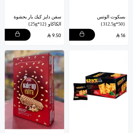
بسكوت الوتس
سفن دايز كيك بار بحشوة
{50*312.5g}
الكاكاو {12*25g}
9.50
16