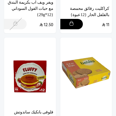
ويفر ويف اب بكريمة البندق
كراكليت رقائق محمصة
مع حبات الفول السوداني
بالفلفل الحار {12عبوة}
{12*29g}
12.50
11
فلوفى بانكيك ساندوتش