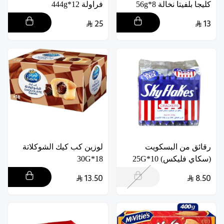
كليجا بلفيتا نخالة 8*56g
فراولة 12*444g
25
13
رقائق من البسكويت
لوزين كب كيك الشوكلاتة
(سكاي فليكس) 10*25G
18*30G
13.50
8.50