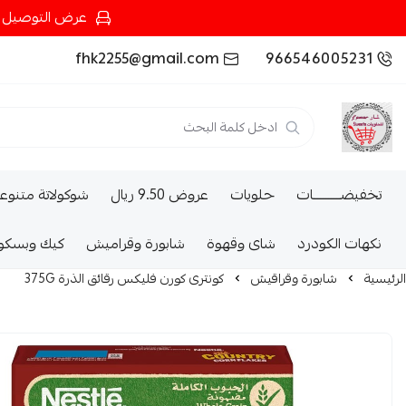
عرض التوصيل عند شرائك بـ{200ريال} التوصيل مجان
fhk2255@gmail.com
966546005231
تخفيضــــــــــات
حلويات
عروض 9.50 ريال
شوكولاتة متنوع
نكهات الكودرد
شاى وقهوة
شابورة وقراميش
كيك وبسكو
الرئيسية
شابورة وقراقيش
كونترى كورن فليكس رقائق الذرة 375G