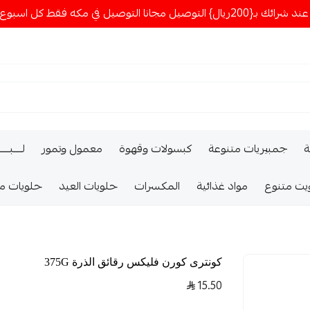
ا التوصيل في مكه فقط كل اسبوع اصناف جديدة
ة
جمبيريات متنوعة
كبسولات وقهوة
معمول وتمور
لــــبـــ
يت متنوع
مواد غذائية
المكسرات
حلويات العيد
حلويات م
كونترى كورن فليكس رقائق الذرة 375G
15.50