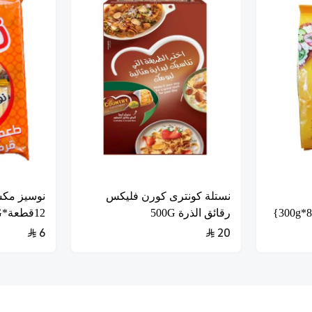
نستلة كونترى كورن فليكس
نوسيز مكسر
رقائق الذرة 500G
12قطعة*6.3G
6
20