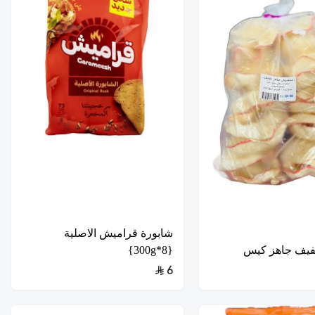
شابورة قراميش الاصلية
يف جاهز كيس
{8*300g}
6