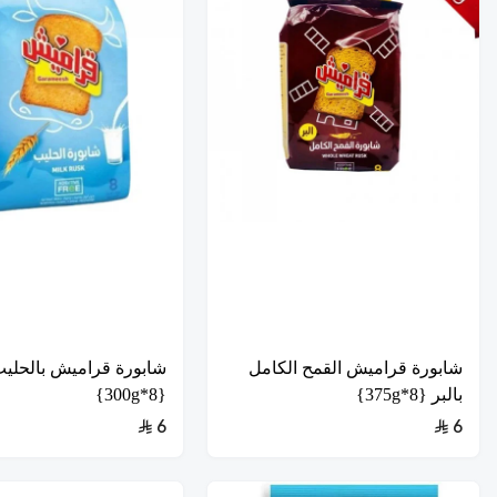
شابورة قراميش القمح الكامل
شابورة قراميش بالحلي
بالبر {8*375g}
{8*300g}
6
6