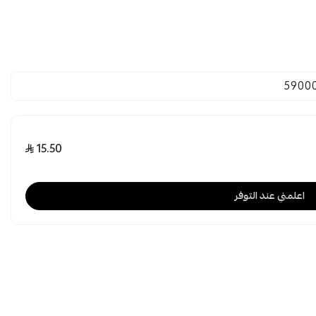
5900
15.50
اعلمني عند التوفر