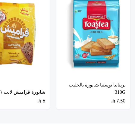
بريتانيا توستيا شابورة بالحليب
310G
شابورة قراميش لايت {8*300g}
6
7.50