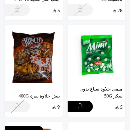
5
28
ميمى حلاوة نعناع بدون
سكر 50G
بنش حلاوة بقرة 400G
9
5