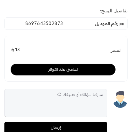
تفاصيل المنتج:
رقم الموديل
8697643502873
13
السعر
اعلمني عند التوفر
إرسال