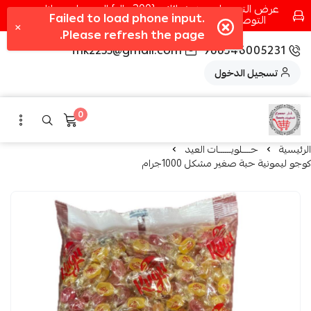
عرض التوصيل عند شرائك بـ{200ريال} التوصيل مجانا
التوصيل في مكه فقط كل اسبوع اصناف جديدة
fhk2255@gmail.com
966546005231
تسجيل الدخول
0
الرئيسية
حــــلويــــــات العيد
كوجو ليمونية حبة صغير مشكل 1000جرام