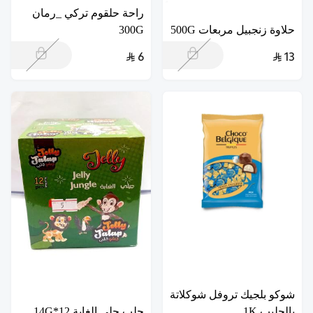
راحة حلقوم تركي _رمان
حلاوة زنجبيل مربعات 500G
300G
6
13
شوكو بلجيك تروفل شوكلاتة
بالحليب 1K
جلب جلى الغابة 12*14G