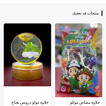
منتجات قد تعجبك
حلاوة مصاص موللو
حلاوة مولو دروبس نعناع