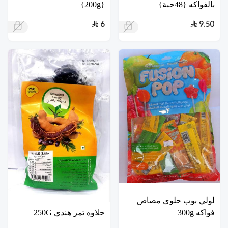
بالفواكه {48حبة}
{200g}
6
9.50
لولي بوب حلوى مصاص
فواكه 300g
حلاوه تمر هندي 250G