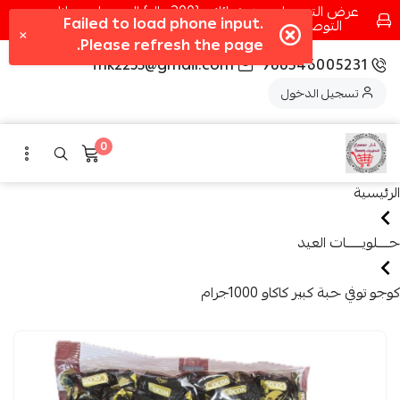
عرض التوصيل عند شرائك بـ{200ريال} التوصيل مجانا
التوصيل في مكه فقط كل اسبوع اصناف جديدة
fhk2255@gmail.com
966546005231
تسجيل الدخول
0
الرئيسية
حــــلويــــــات العيد
كوجو توفي حبة كبير كاكاو 1000جرام