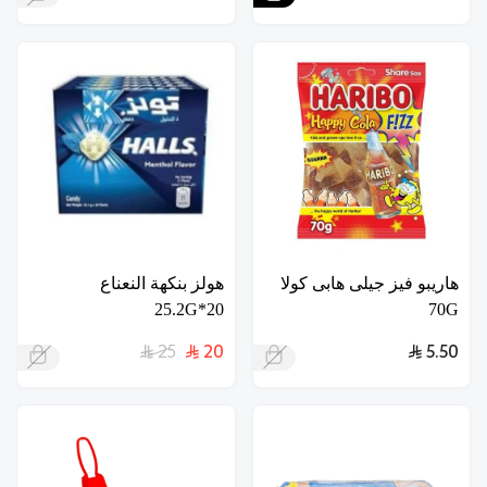
هاريبو فيز جيلى هابى كولا
هولز بنكهة النعناع
20*25.2G
70G
25
20
5.50