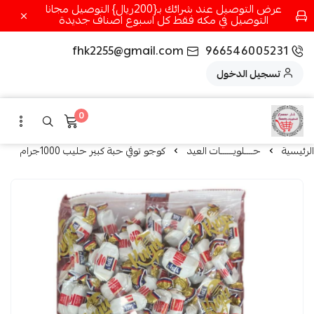
عرض التوصيل عند شرائك بـ{200ريال} التوصيل مجانا
التوصيل في مكه فقط كل اسبوع اصناف جديدة
fhk2255@gmail.com
966546005231
تسجيل الدخول
0
الرئيسية
حــــلويــــــات العيد
كوجو توفي حبة كبير حليب 1000جرام