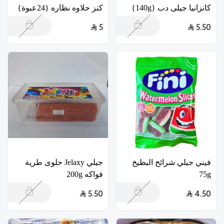
كانزانيا جيلى دب {140g}
كنز حلاوه نظاره {24عبوة}
5
5.50
فيني جيلي شرائح البطيخ
جيلي Jelaxy حلوى طرية
75g
فواكه 200g
5.50
4.50