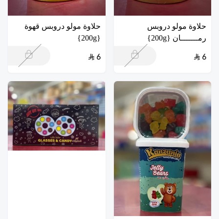
حلاوة مولو دروبس
حلاوة مولو دروبس قهوة
رمـــــــان {200g}
{200g}
6
6