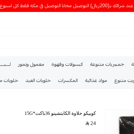
ا التوصيل في مكه فقط كل اسبوع اصناف جديدة
ة
جمبيريات متنوعة
كبسولات وقهوة
معمول وتمور
لــــبـــ
يت متنوع
مواد غذائية
المكسرات
حلويات العيد
حلويات م
كوبيكو حلاوة الكابتشينو 36باكت*15G
24