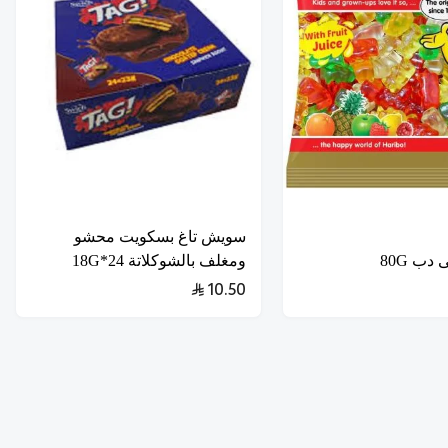
سويش تاغ بسكويت محشو
دب 80G
ومغلف بالشوكلاتة 24*18G
10.50