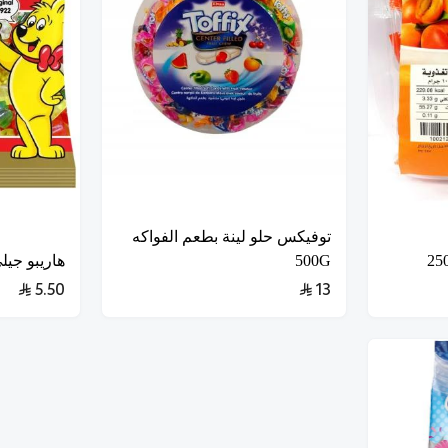
توفيكس حلو لينة بطعم الفواكه
500G
هاريبو جيلى 
5.50
13