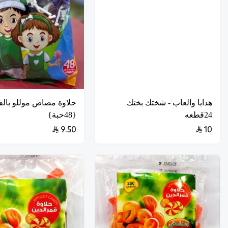
هدايا والعاب - شختك بختك
حلاوة مصاص موللو بالف
24قطعه
{48حبة}
9.50
10