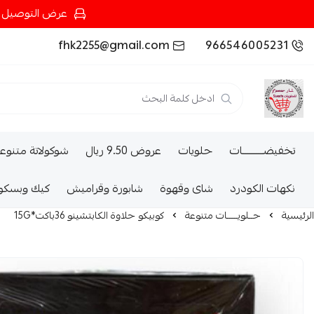
عرض التوصيل عند شرائك بـ{200ريال} التوصيل مجان
fhk2255@gmail.com
966546005231
تخفيضــــــــــات
حلويات
عروض 9.50 ريال
شوكولاتة متنوع
نكهات الكودرد
شاى وقهوة
شابورة وقراميش
كيك وبسكو
الرئيسية
حــلويـــــات متنوعة
كوبيكو حلاوة الكابتشينو 36باكت*15G