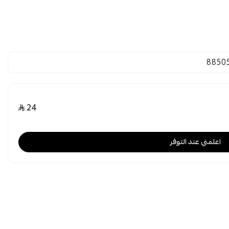
8850
24
اعلمني عند التوفر