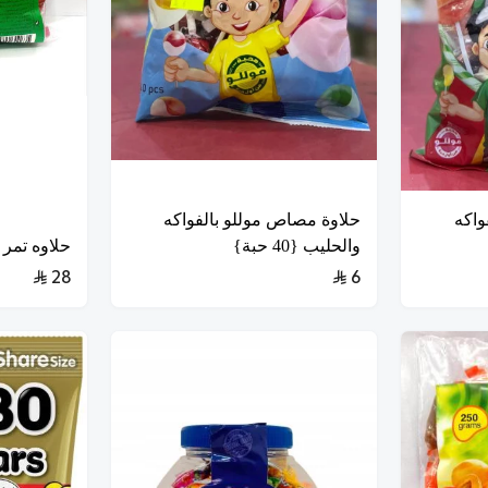
واكه
حلاوة مصاص موللو بالفواكه
والحليب {40 حبة}
حلاوه تمر 
28
6