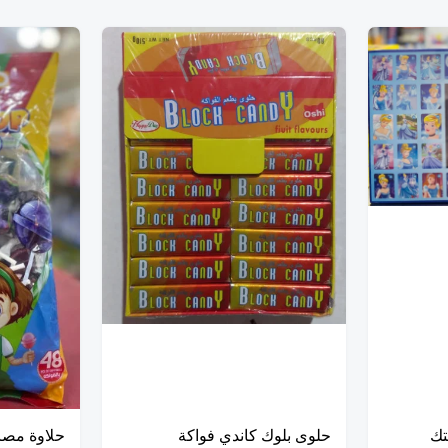
تك
حلوى بلوك كاندي فواكة
حلاوة مصا