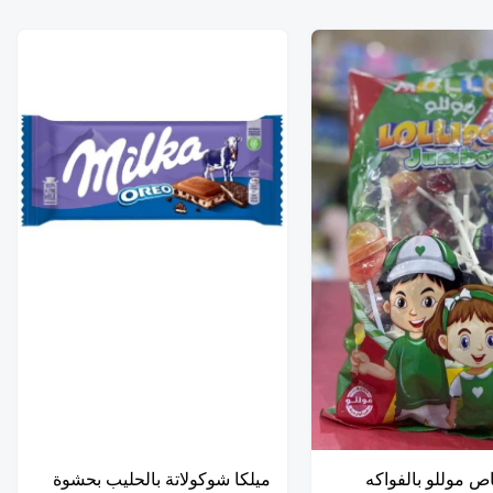
ص موللو بالفواكه
ميلكا شوكولاتة بالحليب بحشوة