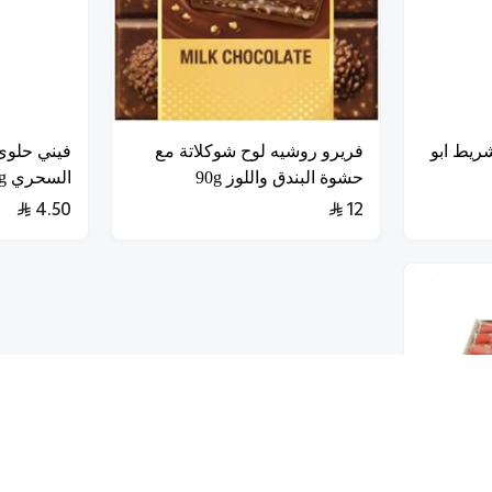
ريط ابو
فريرو روشيه لوح شوكلاتة مع
فيني حلوى
حشوة البندق واللوز 90g
السحري 75g
4.50
12