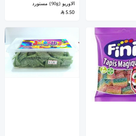
الاوريو {90g} مستورد
5.50