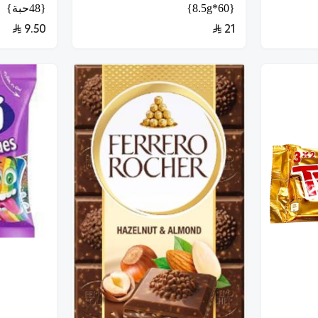
{60*8.5g}
{48حبة}
9.50
21