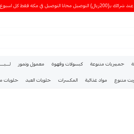
ا التوصيل في مكه فقط كل اسبوع اصناف جديدة
ة
جمبيريات متنوعة
كبسولات وقهوة
معمول وتمور
لــــبـــ
يت متنوع
مواد غذائية
المكسرات
حلويات العيد
حلويات م