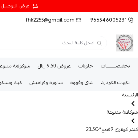
عرض التوصيل عند شرائك بـ{200ريال} التوصيل مجان
fhk2255@gmail.com
966546005231
تخفيضــــــــــات
حلويات
عروض 9.50 ريال
شوكولاتة متنوع
نكهات الكودرد
شاى وقهوة
شابورة وقراميش
كيك وبسكو
الرئيسية
شوكلاتة متنوعة
كندر كونترى 9قطع*23.5G