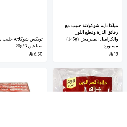
ميلكا دايم شوكولاتة حليب مع
رقائق الذرة وقطع اللوز
والكراميل المقرمش {145g}
تويكس شوكلاتة حليب ش
مستورد
صباعين 3*20g
6.50
13
تخفيضــــــــــات