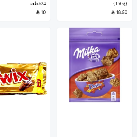
{150g}
24قطعه
10
18.50