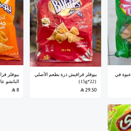
سالي كمون ليمون /21عبوة في
بيوقلز قراقيش ذرة بطعم الأصلي
بيوقلز قر
{22*15g}
الناتشو عائلي
8
29.50