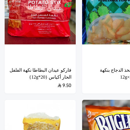
 الدجاج بنكهة
فاركو عيدان البطاطا نكهة الفلفل
الحار أكياس {20*12g}
9.50