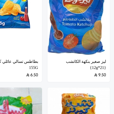
ليز صغير بنكهة الكاتشب
بطاطس تسالي عائلي 
155G
{21*12g}
6.50
9.50