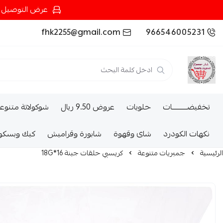
عرض التوصيل عند شرائك بـ{200ريال} التوصيل مجان
fhk2255@gmail.com
966546005231
تخفيضــــــــــات
حلويات
عروض 9.50 ريال
شوكولاتة متنوع
نكهات الكودرد
شاى وقهوة
شابورة وقراميش
كيك وبسكو
الرئيسية
جمبريات متنوعة
كريسبي حلقات جبنة 16*18G