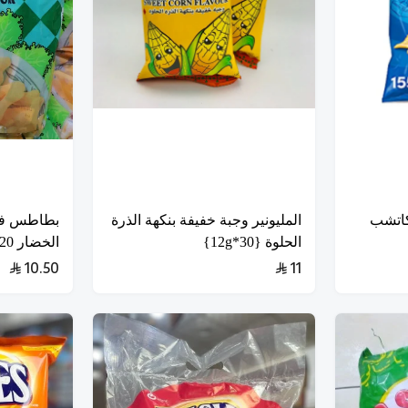
كاتشب
المليونير وجبة خفيفة بنكهة الذرة
بطاطس فخذ
الحلوة {30*12g}
الخضار 20×12g
10.50
11