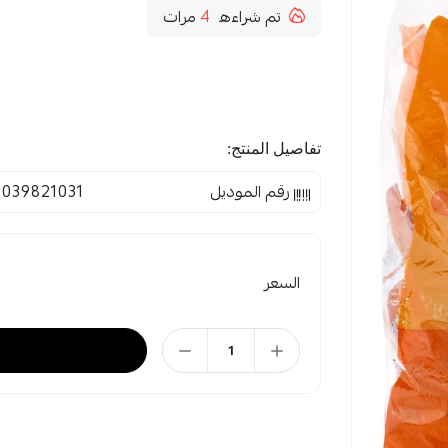
تم شراءه
4
مرات
تفاصيل المنتج:
رقم الموديل
1039821031
السعر