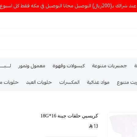
ا التوصيل في مكه فقط كل اسبوع اصناف جديدة
ة
جمبيريات متنوعة
كبسولات وقهوة
معمول وتمور
لــــبـــ
يت متنوع
مواد غذائية
المكسرات
حلويات العيد
حلويات م
كريسبي حلقات جبنة 16*18G
13