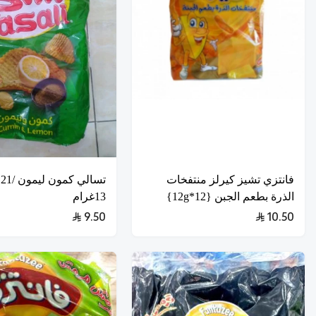
فانتزي تشيز كيرلز منتفخات
ت
الذرة بطعم الجبن {12*12g}
13غرام
9.50
10.50