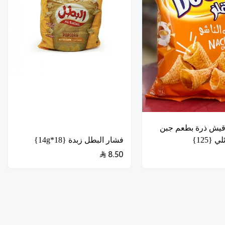
اقيش ذرة بطعم جبن
 {125}
فشار البطل زبدة {18*14g}
8.50