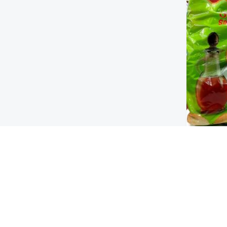
لح وخل