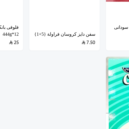
سودانى
فلوفى بان
سفن دايز كروسان فراولة {5+1}
12*444g
25
7.50