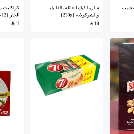
ت شيب
ساريتا كيك العائلة بالفانيليا
كراكليت ر
والشوكولاتة {230g}
الحار {12عبوة}
11
18