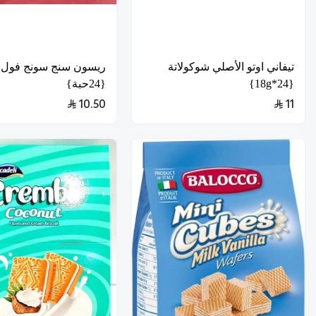
تيفاني اوتو الأصلي شوكولاتة
ريسون سنج سونج فول 
{24*18g}
{24حبة}
10.50
11