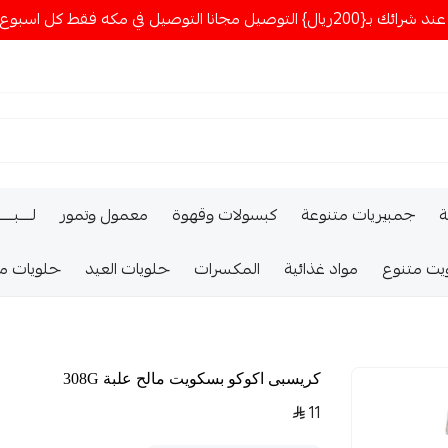
ا التوصيل في مكه فقط كل اسبوع اصناف جديدة
ة
جمبيريات متنوعة
كبسولات وقهوة
معمول وتمور
لــــبـــ
يت متنوع
مواد غذائية
المكسرات
حلويات العيد
حلويات م
كريسبى اكوكو بسكويت مالح علبة 308G
11