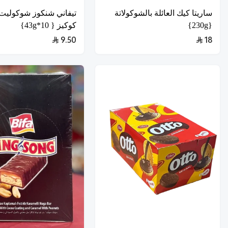
ساريتا كيك العائلة بالشوكولاتة
تيفاني شنكوز شوكولي
{230g}
كوكيز { 10*43g}
9.50
18