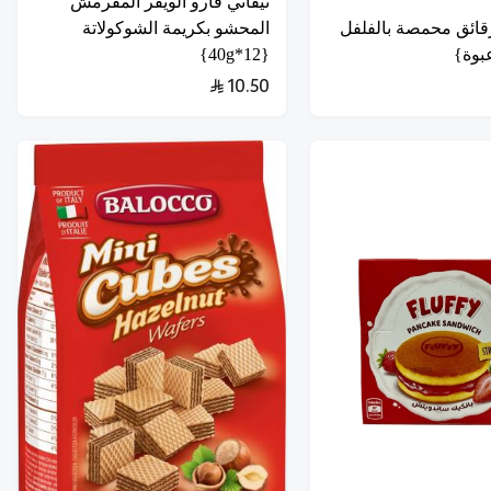
تيفاني فارو الويفر المقرمش
قائق محمصة بالفلفل
المحشو بكريمة الشوكولاتة
{12*40g}
10.50