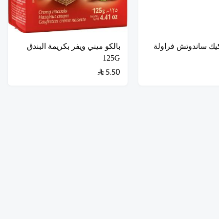
كيك ساندوتش فراولة
بالكو ميني ويفر بكريمة البندق
125G
5.50