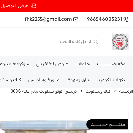
عرض التوصيل عند شرائك بـ{200ريال} التوصيل مجان
fhk2255@gmail.com
966546005231
تخفيضــــــــــات
حلويات
عروض 9.50 ريال
شوكولاتة متنوع
نكهات الكودرد
شاى وقهوة
شابورة وقراميش
كيك وبسكو
الرئيسية
كيك وبسكويت
كريسبى اكوكو بسكويت مالح علبة 308G
منتــــــــج جديـــــــد