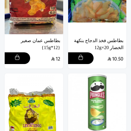
بطاطس فخذ الدجاج بنكهة
بطاطس عمان صغير
الخضار 20×12g
{12*15g}
12
10.50