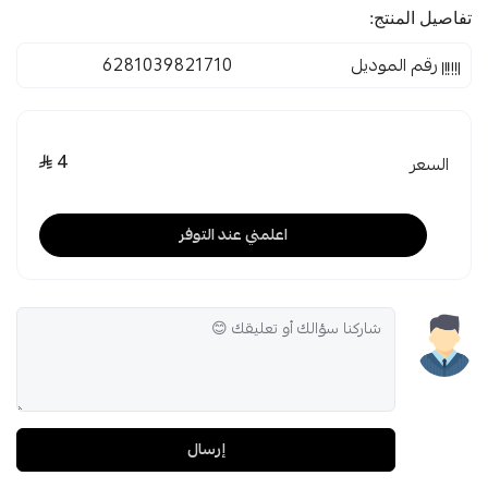
تفاصيل المنتج:
رقم الموديل
6281039821710
4
السعر
اعلمني عند التوفر
إرسال