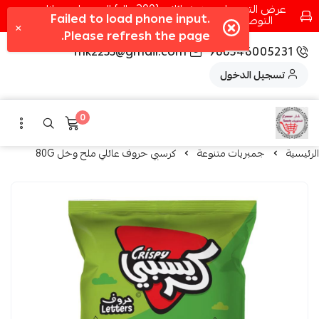
عرض التوصيل عند شرائك بـ{200ريال} التوصيل مجانا
التوصيل في مكه فقط كل اسبوع اصناف جديدة
fhk2255@gmail.com
966546005231
تسجيل الدخول
0
الرئيسية
جمبريات متنوعة
كرسبي حروف عائلي ملح وخل 80G