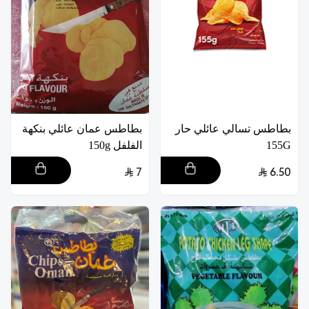
بطاطس تسالي عائلي حار
بطاطس عمان عائلي بنكهة
155G
الفلفل 150g
7
6.50