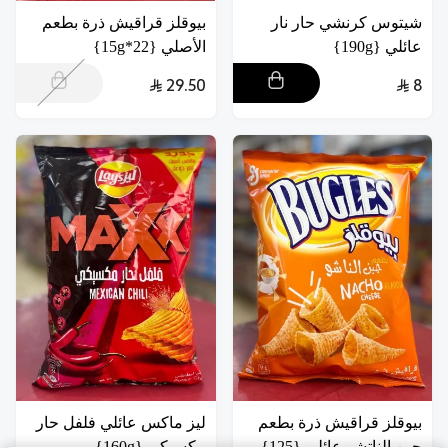
شيتوس كرنشي حار نار
بيوقلز قراقيش ذرة بطعم
عائلي {190g}
الأصلي {22*15g}
29.50
8
بيوقلز قراقيش ذرة بطعم
ليز ماكس عائلي فلفل حار
جبن الناتشو عائلي {125}
مكسيكي {160g}