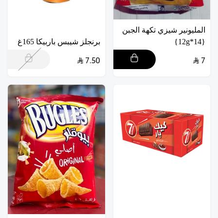
المليونير شيزي تكهة الجبن
{14*12g}
برنجلز شيبس باربيكا 165غ
7.50
7