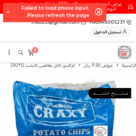
عرض التوصيل عند شرائك بـ{200ريال} التوصيل مجانا
التوصيل في مكه فقط كل اسبوع اصناف جديدة
fhk2255@gmail.com
966546005231
تسجيل الدخول
0
الرئيسية
عروض 9.50 ريال
كراكسى كاتل بطاطس كاتشب 12*23G
منتــــــــج جديـــــــد