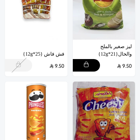
ليز صغير بالملح
والخال{21*12g}
فش فاش {25*12g}
9.50
9.50