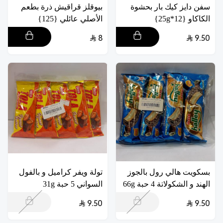
سفن دايز كيك بار بحشوة
بيوقلز قراقيش ذرة بطعم
الكاكاو {12*25g}
الأصلي عائلي {125}
8
9.50
بسكويت هالي رول بالجوز
تولة ويفر كراميل و بالفول
الهند و الشكولاتة 4 حبة 66g
السواني 5 حبة 31g
9.50
9.50