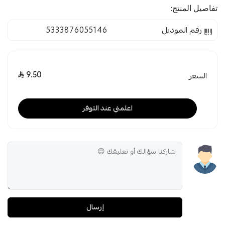
تفاصيل المنتج:
رقم الموديل
5333876055146
9.50
السعر
اعلمني عند التوفر
إرسال