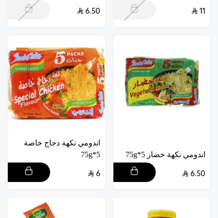
6.50
11
اندومي نكهة دجاج خاصة
اندومي نكهة خضار 5*75g
5*75g
6
6.50