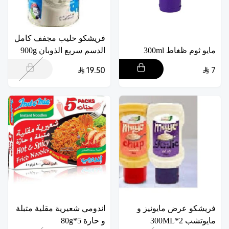
فريشكو حليب مجفف كامل
مايو ثوم ظغاط 300ml
الدسم سريع الذوبان 900g
19.50
7
فريشكو عرض مايونيز و
اندومي شعيرية مقلية متبلة
مايوتشب 2*300ML
و حارة 5*80g