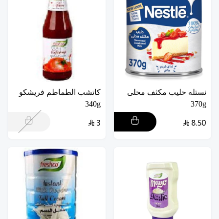
نستله حليب مكثف محلى
كاتشب الطماطم فريشكو
340g
370g
3
8.50