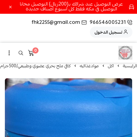
عرض التوصيل عند شرائك بـ{200ريال} التوصيل مجانا
التوصيل في مكه فقط كل اسبوع اصناف جديدة
fhk2255@gmail.com
966546005231
تسجيل الدخول
0
الرئيسية
اكل
موادغذائيه
كافي ملح بحري عضوي وطبيعي/500جرام