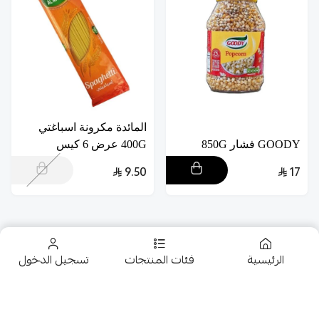
المائدة مكرونة اسباغتي
GOODY فشار 850G
400G عرض 6 كيس
9.50
17
الرئيسية
فئات المنتجات
تسجيل الدخول