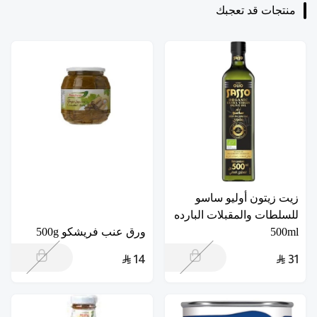
منتجات قد تعجبك
زيت زيتون أوليو ساسو
للسلطات والمقبلات البارده
500ml
ورق عنب فريشكو 500g
14
31