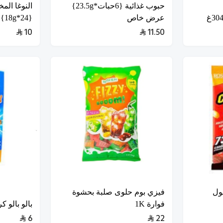
حبوب غذائية {6حبات*23.5g}
النوغا المخ
عرض خاص
{24*18g}
10
11.50
ول
فيزي بوم حلوى صلبة بحشوة
فوارة 1K
بالو بالو كر
6
22