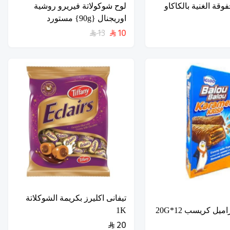
فوقة الغنية بالكاكاو
لوح شوكولاتة فيريرو روشية
اوريجنال {90g} مستورد
13
10
تيفانى اكليرز بكريمة الشوكلاتة
اميل كريسب 12*20G
1K
20