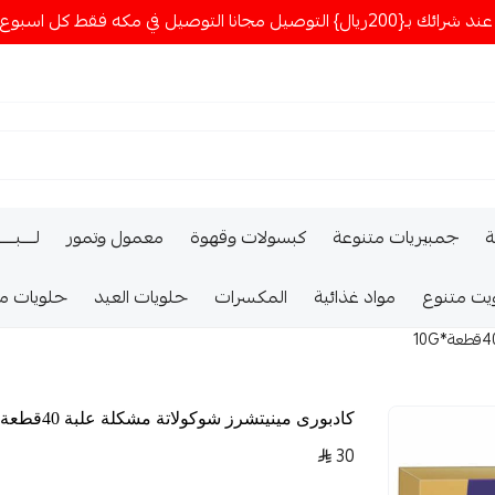
ا التوصيل في مكه فقط كل اسبوع اصناف جديدة
ة
جمبيريات متنوعة
كبسولات وقهوة
معمول وتمور
لــــبـــ
يت متنوع
مواد غذائية
المكسرات
حلويات العيد
حلويات م
كادبورى مينيتشرز شوكولاتة مشكلة علبة 40قطعة*10G
30