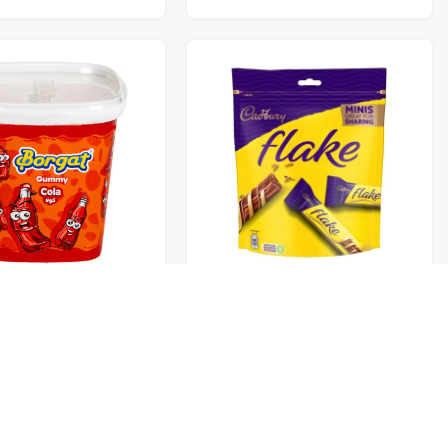
فليك مينيز كيس 159.5G
بورقات علب كولا 160G
تخفيضــــــــــات
7
12.50
حلويات
عروض 9.50 ريال