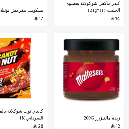
كندر ماكس شوكولاتة بحشوة
الحليب {11*21g}
بسكويت مقرمش نوتيلا304غ
17
14
كاندي نوت شوكلاتة بالف
زبدة مالتيزرز 200G
السوداني 1K
28
12