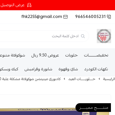
عرض التوصيل عند شرائك بـ{200ريال} التوصيل مجان
fhk2255@gmail.com
966546005231
تخفيضــــــــــات
حلويات
عروض 9.50 ريال
شوكولاتة متنوع
نكهات الكودرد
شاى وقهوة
شابورة وقراميش
كيك وبسكو
الرئيسية
حــــلويــــــات العيد
كادبورى مينيتشرز شوكولاتة مشكلة علبة 40قطعة*10G
منتــــــــج مميـــــــز