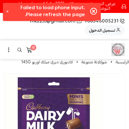
عرض التوصيل عند شرائك بـ{200ريال} التوصيل مجانا
التوصيل في مكه فقط كل اسبوع اصناف جديدة
fhk2255@gmail.com
966546005231
تسجيل الدخول
0
الرئيسية
شوكلاتة متنوعة
كادبورى ديرى ميلك اوريو 145G