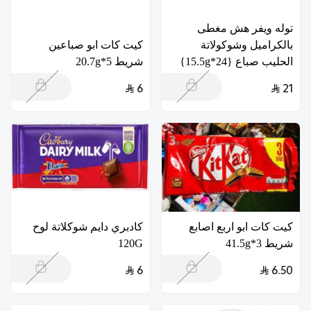
توله ويفر هش مغطى
بالكراميل وشوكولاتة
كيت كات ابو صباعين
الحليب صباع {24*15.5g}
شريط 5*20.7g
6
21
كيت كات ابو اربع اصابع
كادبري دايم شوكلاتة لوح
شريط 3*41.5g
120G
6
6.50