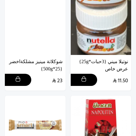
نوتيلا ميني {3حبات*25g}
شوكلاتة مينيز مشلكةاخضر
عرض خاص
{25*500g}
23
11.50