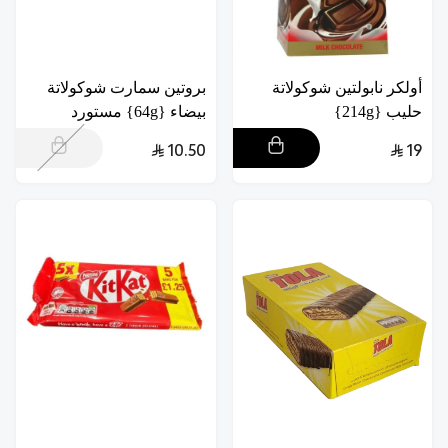
أولكر نابولتين شوكولاتة
بروتين سمارت شوكولاتة
حليب {214g}
بيضاء {64g} مستورد
10.50
19