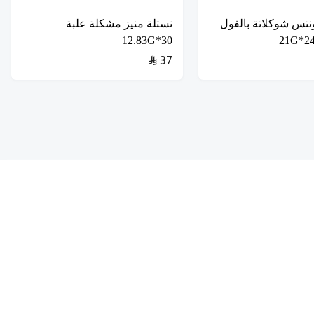
نتس شوكلاتة بالفول
نستلة منيز مشكلة علبة
30*12.83G
37