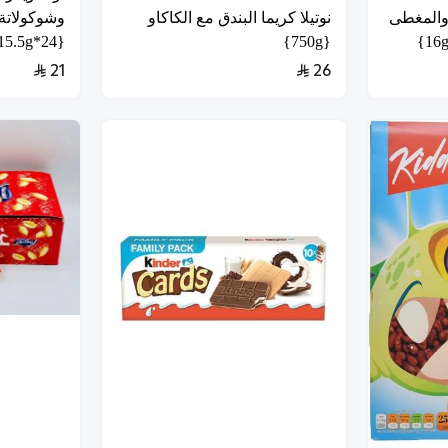
 والمغطى
نوتيلا كريما البندق مع الكاكاو
وشوكولاتة
{24*15.5g}
{750g}
21
26