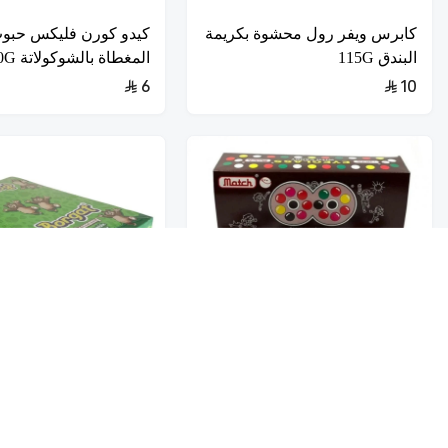
كابرس ويفر رول محشوة بكريمة
كيدو كورن فليكس حبوب 
البندق 115G
المغطاة بالشوكولاتة 250G
6
10
تخفيضــــــــــات
حلويات
عروض 9.50 ريال
متش حلاوه نظاره 40*8G
جلى بورقات دب 24*10G
9.50
7.50