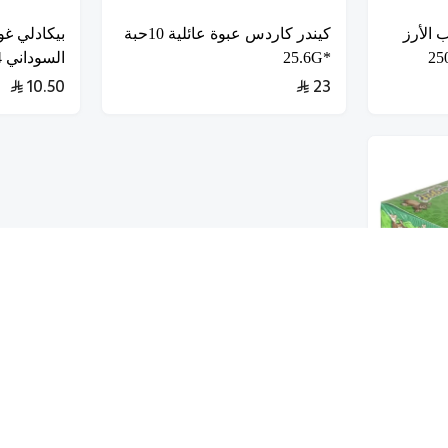
الأرز
كيندر كاردس عبوة عائلية 10حبة
بيكادلي غو
*25.6G
السوداني 24*21G
10.50
23