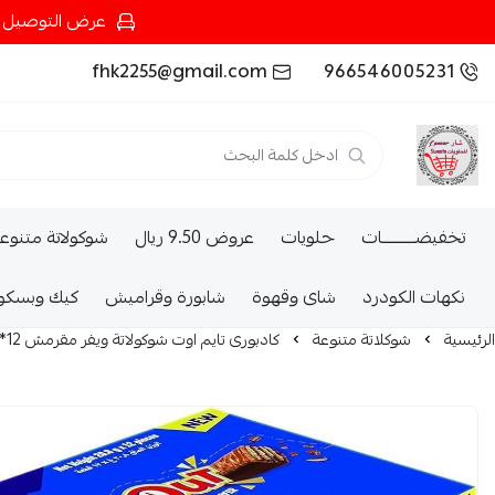
عرض التوصيل عند شرائك بـ{200ريال} التوصيل مجان
fhk2255@gmail.com
966546005231
تخفيضــــــــــات
حلويات
عروض 9.50 ريال
شوكولاتة متنوع
نكهات الكودرد
شاى وقهوة
شابورة وقراميش
كيك وبسكو
الرئيسية
شوكلاتة متنوعة
كادبورى تايم اوت شوكولاتة ويفر مقرمش 12*20.8G