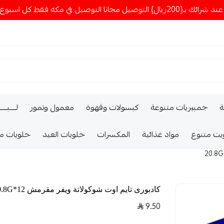
ا التوصيل في مكه فقط كل اسبوع اصناف جديدة
ة
جمبيريات متنوعة
كبسولات وقهوة
معمول وتمور
لــــبـــ
يت متنوع
مواد غذائية
المكسرات
حلويات العيد
حلويات م
كادبورى تايم اوت شوكولاتة ويفر مقرمش 12*20.8G
9.50