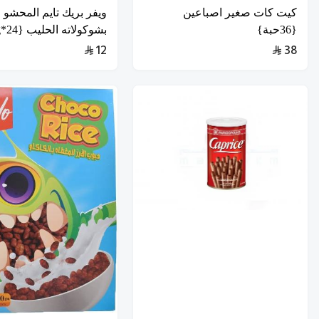
كيت كات صغير اصباعين
ويفر بريك تايم المحشو
{36حبة}
بشوكولاته الحليب {24*16g}
12
38