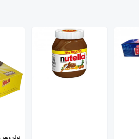
توله ويفر