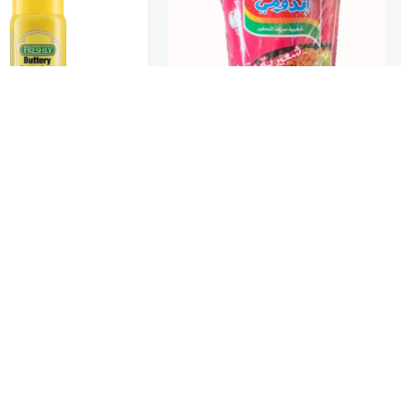
تخفيضــــــــــات
حلويات
اندومي مستورد كوب شعيرية
عروض 9.50 ريال
مقلية متبلة وحارة 70G
فرشلى بخاخ طبخ زبدة 170G
13
4
شوكولاتة متنوعة
جمبيريات متنوعة
كبسولات وقهوة