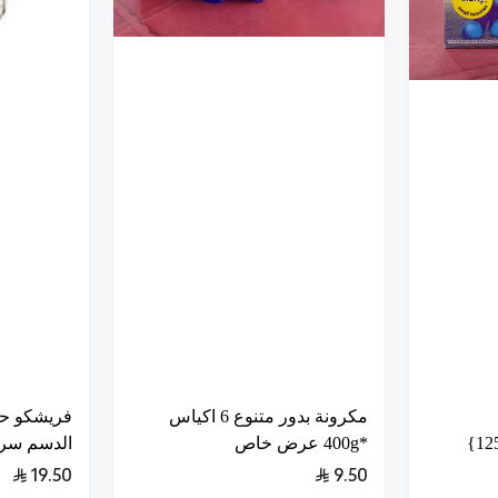
مكرونة بدور متنوع 6 اكياس
فريشكو ح
*400g عرض خاص
الدسم سريع ا
19.50
9.50