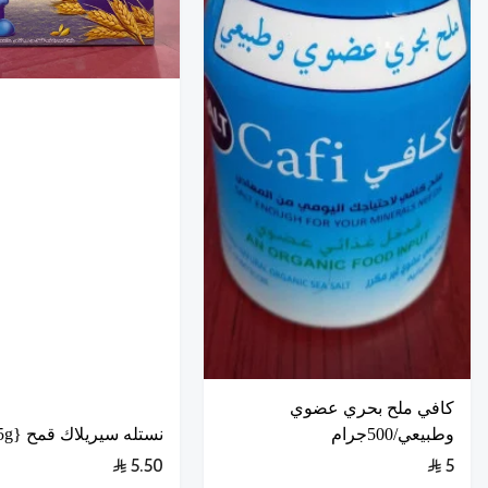
كافي ملح بحري عضوي
وطبيعي/500جرام
نستله سيريلاك قمح {125g}
5.50
5