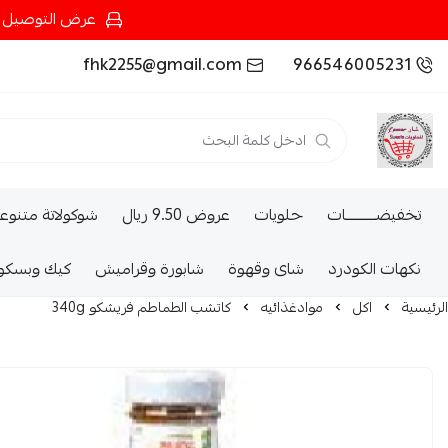
عرض التوصيل عند شرائك بـ{200ريال} التوصيل مجان
fhk2255@gmail.com
966546005231
تخفيضــــــــــات
حلويات
عروض 9.50 ريال
شوكولاتة متنوع
نكهات الكودرد
شاى وقهوة
شابورة وقراميش
كيك وبسكو
الرئيسية
اكل
موادغذائيه
كاتشب الطماطم فريشكو 340g