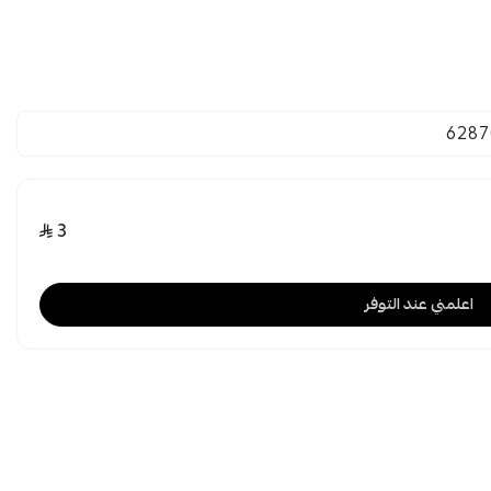
6287
3
اعلمني عند التوفر