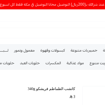
ا التوصيل في مكه فقط كل اسبوع اصناف جديدة
ة
جمبيريات متنوعة
كبسولات وقهوة
معمول وتمور
لــــبـــ
يت متنوع
مواد غذائية
المكسرات
حلويات العيد
حلويات م
كاتشب الطماطم فريشكو 340g
3