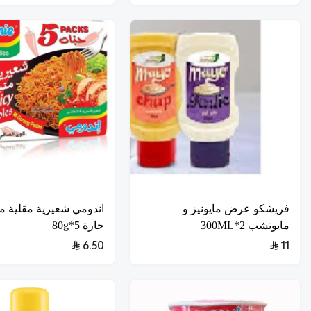
فريشكو عرض مايونيز و
اندومي شعيرية مقلية مت
مايوتشب 2*300ML
حارة 5*80g
6.50
11