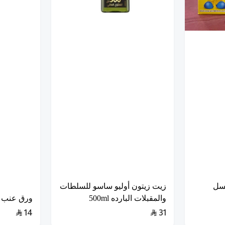
عسل
زيت زيتون أوليو ساسو للسلطات
والمقبلات البارده 500ml
ورق عنب فر
14
31