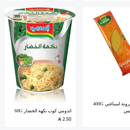
المائدة مكرونة اسباغتي 400G
اندومي كوب نكهة الخضار 60G
2.50