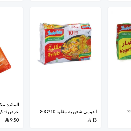
اندومي شعيرية مقلية 10*80G
عرض 6 كيس
9.50
13