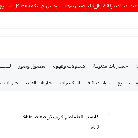
ا التوصيل في مكه فقط كل اسبوع اصناف جديدة
ة
جمبيريات متنوعة
كبسولات وقهوة
معمول وتمور
لــــبـــ
يت متنوع
مواد غذائية
المكسرات
حلويات العيد
حلويات م
كاتشب الطماطم فريشكو ظغاط 340g
3