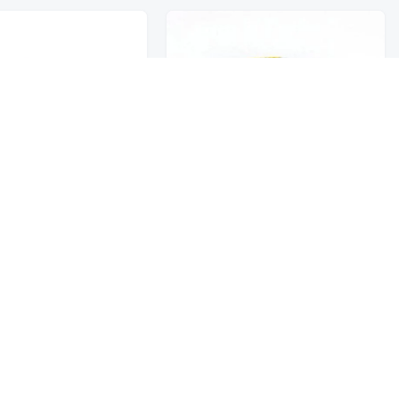
تخفيضــــــــــات
حلويات
عروض 9.50 ريال
اندومي كوب نكهة الدجاج 60G
اندومي كوب نكهة الكاري G
شوكولاتة متنوعة
2.50
2.50
جمبيريات متنوعة
كبسولات وقهوة
معمول وتمور