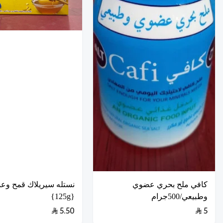
كافي ملح بحري عضوي
نستله سيريلاك قمح و
وطبيعي/500جرام
{125g}
5.50
5