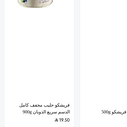
فريشكو حليب مجفف كامل
يشكو 500g
الدسم سريع الذوبان 900g
19.50