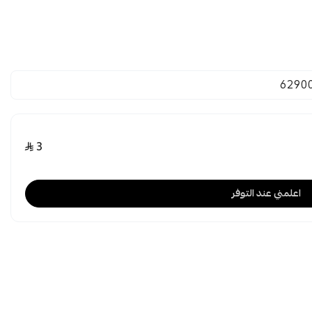
6290
3
اعلمني عند التوفر