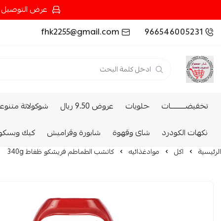
عرض التوصيل عند شرائك بـ{200ريال} التوصيل مجان
fhk2255@gmail.com
966546005231
تخفيضــــــــــات
حلويات
عروض 9.50 ريال
شوكولاتة متنوع
نكهات الكودرد
شاى وقهوة
شابورة وقراميش
كيك وبسكو
الرئيسية
اكل
موادغذائيه
كاتشب الطماطم فريشكو ظغاط 340g