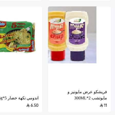
فريشكو عرض مايونيز و
مايوتشب 2*300ML
اندومي نكهة خضار 5*75g
6.50
11